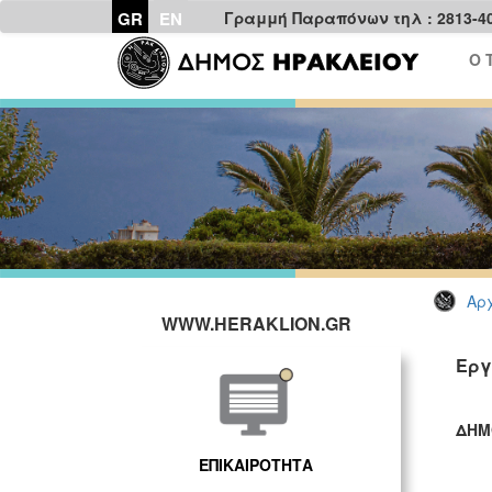
GR
EN
Γραμμή Παραπόνων τηλ : 2813-4
Ο 
Αρχ
WWW.HERAKLION.GR
Εργ
ΔΗΜ
ΓΡ
ΕΠΙΚΑΙΡΟΤΗΤΑ