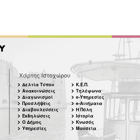
Χάρτης Ιστοχώρου
Δελτία Τύπου
Κ.Ε.Π.
Ανακοινώσεις
Τηλέφωνα
Διαγωνισμοί
e-Υπηρεσίες
Προσλήψεις
e-Αιτήματα
Διαβουλεύσεις
Η Πόλη
Εκδηλώσεις
Ιστορία
Ο Δήμος
Κνωσός
Υπηρεσίες
Μουσεία