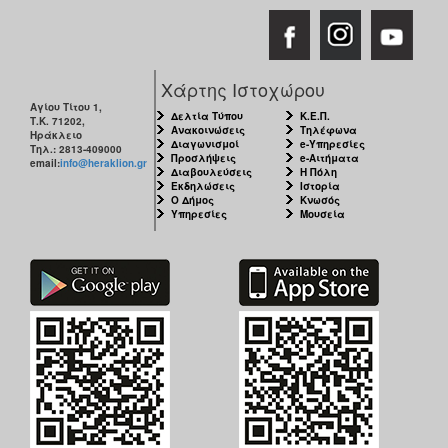
Χάρτης Ιστοχώρου
Αγίου Τίτου 1,
Δελτία Τύπου
Κ.Ε.Π.
Τ.Κ. 71202,
Ανακοινώσεις
Τηλέφωνα
Ηράκλειο
Διαγωνισμοί
e-Υπηρεσίες
Τηλ.: 2813-409000
Προσλήψεις
e-Αιτήματα
email:
info@heraklion.gr
Διαβουλεύσεις
Η Πόλη
Εκδηλώσεις
Ιστορία
Ο Δήμος
Κνωσός
Υπηρεσίες
Μουσεία