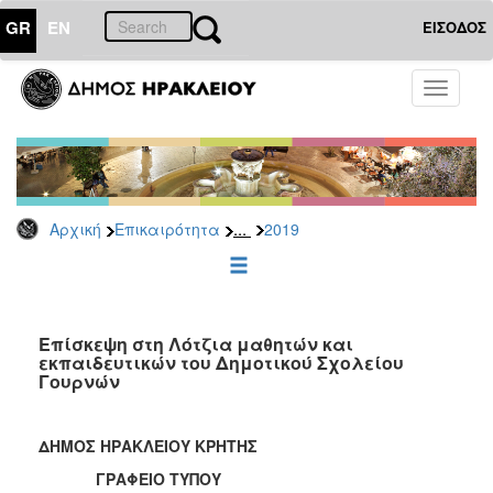
GR
EN
ΕΙΣΟΔΟΣ
ΕΠΙΚΑΙΡΟΤΗΤΑ
Toggle
navigati
Δελτία
Τύπου
Αρχείο
2026
...
Αρχική
Επικαιρότητα
2019
2025
2024
2023
2022
Επίσκεψη στη Λότζια μαθητών και
εκπαιδευτικών του Δημοτικού Σχολείου
2021
Γουρνών
2020
2019
ΔΗΜΟΣ ΗΡΑΚΛΕΙΟΥ ΚΡΗΤΗΣ
2018
ΓΡΑΦΕΙΟ ΤΥΠΟΥ