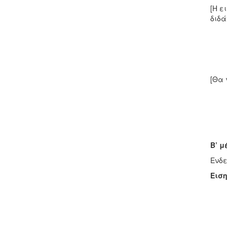
[Η ε
διδά
[Θα 
Β’ μ
Ενδε
Εισ