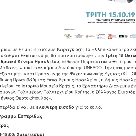
ρίδα με θέμα: «Παίζουμε Καραγκιόζη; Το Ελληνικό Θέατρο Σκ
οβάθμια Εκπαίδευση», θα πραγματοποιηθεί την
Τρίτη 15 Οκτ
εδριακό Κέντρο Ηρακλείου
, αίθουσα Πειραματικού Θεάτρου, 
Μαθαίνει» του Παγκοσμίου Δικτύου της UNESCO. Την εσπερίδα 
Εξαρτήσεων και Προαγωγής της Ψυχοκοινωνικής Υγείας (Κ.Π. Ο
θυνση Πρωτοβάθμιας Εκπαίδευσης Ηρακλείου, ο Δήμος Ηρακλείο
λείου, το Ιστορικό Μουσείο Κρήτης, το Εργαστήριο Διανεμημ
μογών Πολυμέσων Πολυτεχνείου Κρήτης, ο Σύλλογος Εκπαιδε
ήνικος Θεοτοκόπουλος».
περίδα είναι με
ελεύθερη είσοδο
για το κοινό.
γραμμα Εσπερίδας
έρος
0-18:00: Χαιρετισμοί