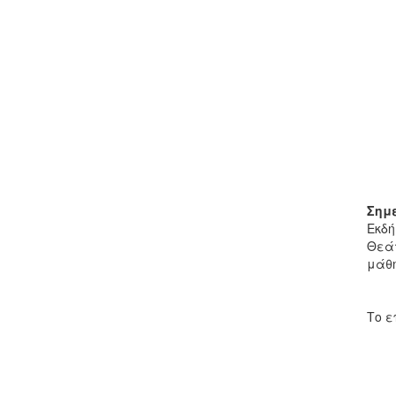
Σημ
Εκδή
Θεάτ
μάθη
Το ε