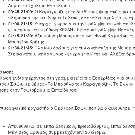
Δημοτικό Σχολείο Ηρακλείου
20:45-21:00:
Ο Καραγκιόζης στο διαδίκτυο, ψηφιακή εφαρμ
πληροφορικής και Σοφία Τελάκη, δασκάλα, σχολείο εφαρμ
21:00-21:15
: Υπάρχει χώρος για την Πρόληψη στο «Μπαούλο
επιστημονικά υπεύθυνη ΚΕΣΑΝ - Κέντρου Πρόληψης Ηρακλε
21:15-21:30:
Αξιοποίηση Μουσειοσκευών, Φανή Καμπάνη, τ
Μουσείου Κρήτης
21:30-21:45:
Πλαίσιο δράσης για την ανάπτυξη της Μουσειο
Στεφανάτου, νηπιαγωγός - ενεργή πολίτης και Αλέξανδρο
είωση:
λωση ενδιαφέροντος στη γραμματεία της Εσπερίδας για συμ
ρου Σκιών, με θέμα: «Το Μπαούλο του Καραγκιόζη». Το Ελλην
σης στην Πρωτοβάθμια Εκπαίδευση.
πιμορφωτικό εργαστήριο Θεάτρου Σκιών, που θα ακολουθήσει τ
Απευθύνεται σε εκπαιδευτικούς πρωτοβάθμιας εκπαίδευσης
Μέγιστος αριθμός συμμετεχόντων: 30 άτομα.