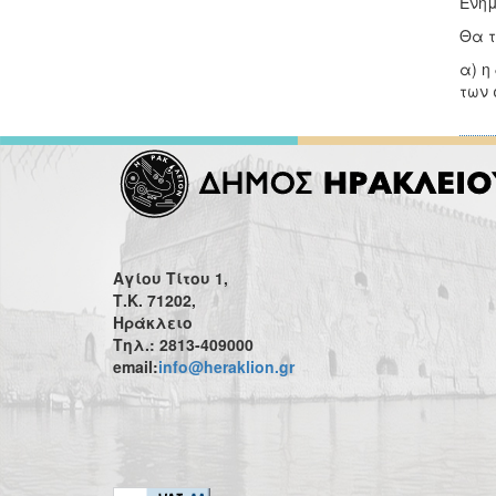
Ενη
Θα τ
α) η
των 
Αγίου Τίτου 1,
Τ.Κ. 71202,
Ηράκλειο
Τηλ.: 2813-409000
email:
info@heraklion.gr