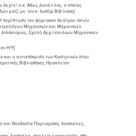
α δεχτεί ο κ. Άθως Δανέλλης, ο οποίος
ών μαζί με τον κ. Ιωσήφ Βιβιλάκη]
Η περίπτωση του ψηφιακού θεάτρου σκιών
εκτρολόγων Μηχανικών και Μηχανικών
ς διδάκτορας, Σχολή Αρχιτεκτόνων Μηχανικών
ον Η/Υ]
ο και η ανταπόκριση των Καστρινών στον
ημοτικής Βιβλιοθήκης Ηρακλείου
κη και Θεοδοσία Παρταράκη, δασκάλες,
ράκη, δασκάλα, σχολείο εφαρμογής: 49ο