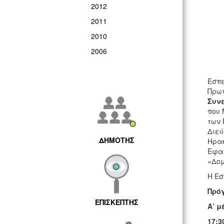
2012
2011
2010
2006
Εσπε
Πρωτ
Συν
που 
των 
Διεύ
ΔΗΜΟΤΗΣ
Ηρακ
Εφαρ
«Δομ
Η Εσ
Πρό
ΕΠΙΣΚΕΠΤΗΣ
Α’ μ
17:3