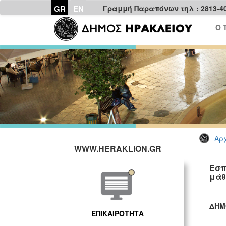
GR
EN
Γραμμή Παραπόνων τηλ : 2813-4
Ο 
Αρχ
WWW.HERAKLION.GR
Εσπ
μάθ
ΔΗΜ
ΕΠΙΚΑΙΡΟΤΗΤΑ
ΓΡ