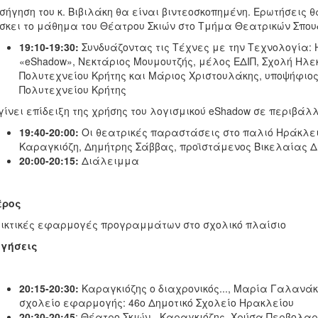
ισήγηση του κ. Βιβιλάκη θα είναι βιντεοσκοπημένη. Ερωτήσεις θ
σκει το μάθημα του Θέατρου Σκιών στο Τμήμα Θεατρικών Σπουδ
19:10-19:30:
Συνδυάζοντας τις Τέχνες με την Τεχνολογία: 
«eShadow», Νεκτάριος Μουμουτζής, μέλος ΕΔΙΠ, Σχολή Ηλ
Πολυτεχνείου Κρήτης και Μάριος Χριστουλάκης, υποψήφιο
Πολυτεχνείου Κρήτης
γίνει επίδειξη της χρήσης του λογισμικού eShadow σε περιβάλλ
19:40-20:00:
Οι θεατρικές παραστάσεις στο παλιό Ηράκλει
Καραγκιόζη, Δημήτρης
Σάββας, προϊστάμενος Βικελαίας Δ
20:00-20:15:
Διάλειμμα
έρος
ικτικές εφαρμογές προγραμμάτων στο σχολικό πλαίσιο
ηγήσεις
20:15-20:30:
Καραγκιόζης ο διαχρονικός..., Μαρία Γαλανά
σχολείο εφαρμογής: 46ο Δημοτικό Σχολείο Ηρακλείου
20:30-20:45
: Θέατρο Σκιών - Καραγκιόζης, Χρύσα Περβολα