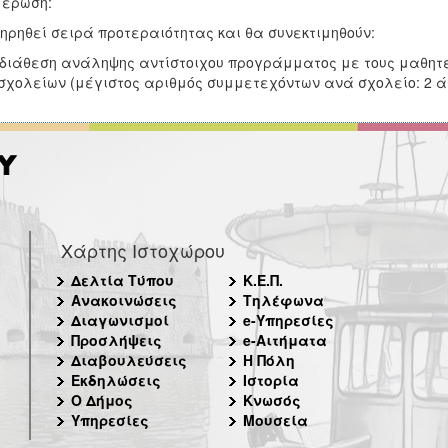
μέρωση:
ηρηθεί σειρά προτεραιότητας και θα συνεκτιμηθούν:
 διάθεση ανάληψης αντίστοιχου προγράμματος με τους μαθητές
σχολείων (μέγιστος αριθμός συμμετεχόντων ανά σχολείο: 2 ά
Χάρτης Ιστοχώρου
Δελτία Τύπου
Κ.Ε.Π.
Ανακοινώσεις
Τηλέφωνα
Διαγωνισμοί
e-Υπηρεσίες
Προσλήψεις
e-Αιτήματα
Διαβουλεύσεις
Η Πόλη
Εκδηλώσεις
Ιστορία
Ο Δήμος
Κνωσός
Υπηρεσίες
Μουσεία