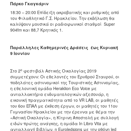
Πάρκο Γκαγκάριν
18:30 – 20:00 Επίδειξη ακροβατικής και ρυθμικής από
τον Φιλαθλητικό Γ.Σ. Ηρακλείου. Την εκδήλωση θα
καλύψουν μουσικά οι ραδιοφωνικοί σταθμοί Super
904fm και 88,7 Κρητικός 1.
Παράλληλες Καθημερινές Δράσεις έως Κυριακή
9 Ιουνίου
ο
Στο 2
φεστιβάλ Αστικής Οικολογίας 2019
συμμετέχουν: Οι εθελοντές του Ερυθρού Σταυρού, οι
ποδηλάτες αστυνομικοί της Τουριστικής Αστυνομίας,
η εθελοντική ομάδα Heraklion Eco Voice με
ανταλλακτήριο ενδυματολογικών αξεσουάρ, η
εικονική πραγματικότητα από το VR LAB, οι μαθητές
του 6ου ΕΠΑΛ με έκθεση έργων, οι μαθητές του 11ου
Γυμνασίου Ηρακλείου με την έρευνα με θέμα την
«Αστική Οικολογία», η Κίτρινη Αποστολή με συλλογή
ειδών πρώτης ανάγκης, η ομάδα In Libro Vita με
ανταλλαγή βιβλίων, η Euroledsigns με την οθόνη led