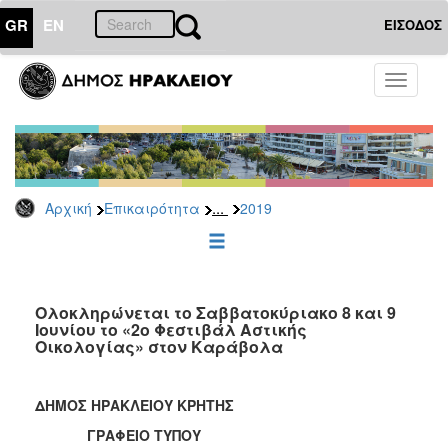
GR
EN
ΕΙΣΟΔΟΣ
ΕΠΙΚΑΙΡΟΤΗΤΑ
Toggle
navigati
Δελτία
Τύπου
Αρχείο
2026
...
Αρχική
Επικαιρότητα
2019
2025
2024
2023
2022
Ολοκληρώνεται το Σαββατοκύριακο 8 και 9
Ιουνίου το «2ο Φεστιβάλ Αστικής
2021
Οικολογίας» στον Καράβολα
2020
2019
ΔΗΜΟΣ ΗΡΑΚΛΕΙΟΥ ΚΡΗΤΗΣ
2018
ΓΡΑΦΕΙΟ ΤΥΠΟΥ