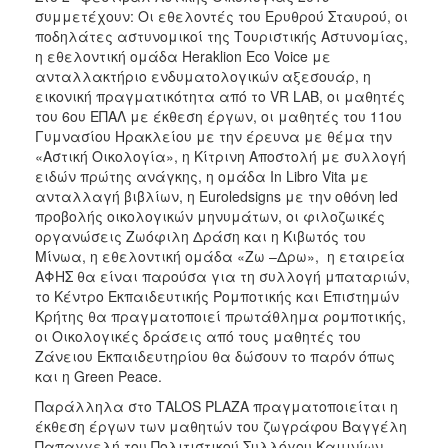
συμμετέχουν: Οι εθελοντές του Ερυθρού Σταυρού, οι
ποδηλάτες αστυνομικοί της Τουριστικής Αστυνομίας,
η εθελοντική ομάδα Heraklion Eco Voice με
ανταλλακτήριο ενδυματολογικών αξεσουάρ, η
εικονική πραγματικότητα από το VR LAB, οι μαθητές
του 6ου ΕΠΑΛ με έκθεση έργων, οι μαθητές του 11ου
Γυμνασίου Ηρακλείου με την έρευνα με θέμα την
«Αστική Οικολογία», η Κίτρινη Αποστολή με συλλογή
ειδών πρώτης ανάγκης, η ομάδα In Libro Vita με
ανταλλαγή βιβλίων, η Euroledsigns με την οθόνη led
προβολής οικολογικών μηνυμάτων, οι φιλοζωικές
οργανώσεις Ζωόφιλη Δράση και η Κιβωτός του
Μίνωα, η εθελοντική ομάδα «Zω –Δρω», η εταιρεία
ΑΦΗΣ θα είναι παρούσα για τη συλλογή μπαταριών,
το Κέντρο Εκπαιδευτικής Ρομποτικής και Επιστημών
Κρήτης θα πραγματοποιεί πρωτάθλημα ρομποτικής,
οι Οικολογικές δράσεις από τους μαθητές του
Ζάνειου Εκπαιδευτηρίου θα δώσουν το παρόν όπως
και η Green Peace.
Παράλληλα στο ΤΑLOS PLAZA πραγματοποιείται η
έκθεση έργων των μαθητών του ζωγράφου Βαγγέλη
Παπαγγελή του Πολιτιστικού Συλλόγου Καμινίων.