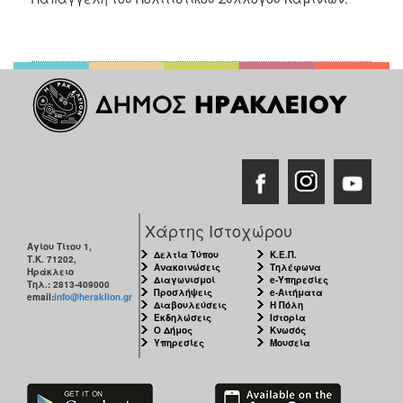
Χάρτης Ιστοχώρου
Αγίου Τίτου 1,
Δελτία Τύπου
Κ.Ε.Π.
Τ.Κ. 71202,
Ανακοινώσεις
Τηλέφωνα
Ηράκλειο
Διαγωνισμοί
e-Υπηρεσίες
Τηλ.: 2813-409000
Προσλήψεις
e-Αιτήματα
email:
info@heraklion.gr
Διαβουλεύσεις
Η Πόλη
Εκδηλώσεις
Ιστορία
Ο Δήμος
Κνωσός
Υπηρεσίες
Μουσεία