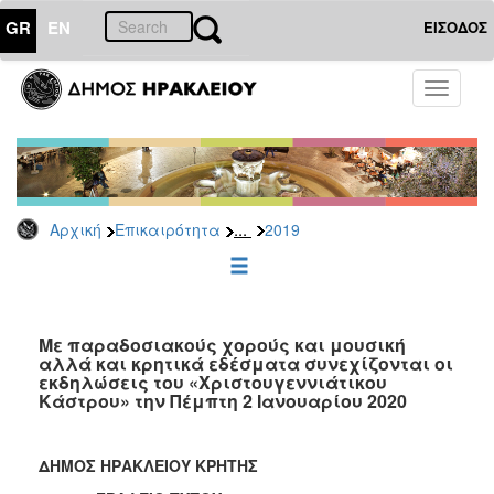
GR
EN
ΕΙΣΟΔΟΣ
ΕΠΙΚΑΙΡΟΤΗΤΑ
Toggle
navigati
Δελτία
Τύπου
Αρχείο
2026
...
Αρχική
Επικαιρότητα
2019
2025
2024
2023
2022
Με παραδοσιακούς χορούς και μουσική
αλλά και κρητικά εδέσματα συνεχίζονται οι
2021
εκδηλώσεις του «Χριστουγεννιάτικου
Κάστρου» την Πέμπτη 2 Ιανουαρίου 2020
2020
2019
ΔΗΜΟΣ ΗΡΑΚΛΕΙΟΥ ΚΡΗΤΗΣ
2018