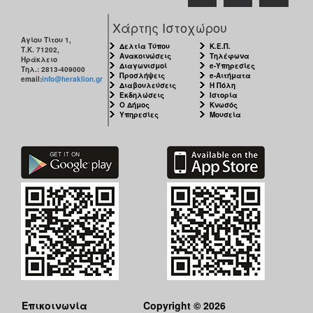
Χάρτης Ιστοχώρου
Αγίου Τίτου 1,
Δελτία Τύπου
Κ.Ε.Π.
Τ.Κ. 71202,
Ανακοινώσεις
Τηλέφωνα
Ηράκλειο
Διαγωνισμοί
e-Υπηρεσίες
Τηλ.: 2813-409000
Προσλήψεις
e-Αιτήματα
email:
info@heraklion.gr
Διαβουλεύσεις
Η Πόλη
Εκδηλώσεις
Ιστορία
Ο Δήμος
Κνωσός
Υπηρεσίες
Μουσεία
Επικοινωνία
Copyright © 2026