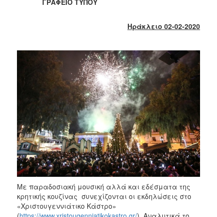
ΓΡΑΦΕΙΟ ΤΥΠΟΥ
2017
2016
Ηράκλειο 02-02-2020
2015
2013
2012
2011
2010
2006
ΔΗΜΟΤΗΣ
ΕΠΙΣΚΕΠΤΗΣ
Με παραδοσιακή μουσική αλλά και εδέσματα της
κρητικής κουζίνας συνεχίζονται οι εκδηλώσεις στο
ΗΡΑΚΛΕΙΟ
«Χριστουγεννιάτικο Κάστρο»
ΓΙΑ...
(
https://www.xristougenniatikokastro.gr/
). Αναλυτικά το