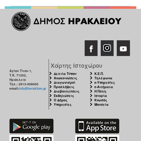
Χάρτης Ιστοχώρου
Αγίου Τίτου 1,
Δελτία Τύπου
Κ.Ε.Π.
Τ.Κ. 71202,
Ανακοινώσεις
Τηλέφωνα
Ηράκλειο
Διαγωνισμοί
e-Υπηρεσίες
Τηλ.: 2813-409000
Προσλήψεις
e-Αιτήματα
email:
info@heraklion.gr
Διαβουλεύσεις
Η Πόλη
Εκδηλώσεις
Ιστορία
Ο Δήμος
Κνωσός
Υπηρεσίες
Μουσεία