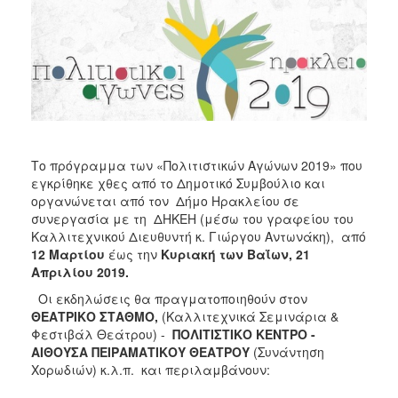
2017
2016
2015
2013
2012
2011
Το πρόγραμμα των «Πολιτιστικών Αγώνων 2019» που
2010
εγκρίθηκε χθες από το Δημοτικό Συμβούλιο και
2006
οργανώνεται από τον Δήμο Ηρακλείου σε
συνεργασία με τη ΔΗΚΕΗ (μέσω του γραφείου του
Καλλιτεχνικού Διευθυντή κ. Γιώργου Αντωνάκη), από
12 Μαρτίου
έως την
Κυριακή των Βαΐων, 21
Απριλίου 2019.
ΔΗΜΟΤΗΣ
Οι εκδηλώσεις θα πραγματοποιηθούν
στον
ΘΕΑΤΡΙΚΟ ΣΤΑΘΜΟ,
(Καλλιτεχνικά Σεμινάρια &
ΕΠΙΣΚΕΠΤΗΣ
Φεστιβάλ Θεάτρου) -
ΠΟΛΙΤΙΣΤΙΚΟ ΚΕΝΤΡΟ -
ΑΙΘΟΥΣΑ ΠΕΙΡΑΜΑΤΙΚΟΥ ΘΕΑΤΡΟΥ
(Συνάντηση
ΗΡΑΚΛΕΙΟ
Χορωδιών) κ.λ.π. και περιλαμβάνουν:
ΓΙΑ...