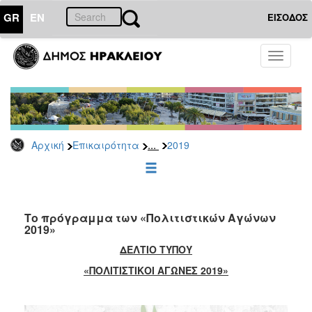
GR
EN
ΕΙΣΟΔΟΣ
ΕΠΙΚΑΙΡΟΤΗΤΑ
Toggle
navigati
Δελτία
Τύπου
Αρχείο
2026
...
Αρχική
Επικαιρότητα
2019
2025
2024
2023
2022
Το πρόγραμμα των «Πολιτιστικών Αγώνων
2019»
2021
ΔΕΛΤΙΟ ΤΥΠΟΥ
2020
«ΠΟΛΙΤΙΣΤΙΚΟΙ ΑΓΩΝΕΣ 2019»
2019
2018