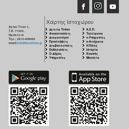
Χάρτης Ιστοχώρου
Αγίου Τίτου 1,
Δελτία Τύπου
Κ.Ε.Π.
Τ.Κ. 71202,
Ανακοινώσεις
Τηλέφωνα
Ηράκλειο
Διαγωνισμοί
e-Υπηρεσίες
Τηλ.: 2813-409000
Προσλήψεις
e-Αιτήματα
email:
info@heraklion.gr
Διαβουλεύσεις
Η Πόλη
Εκδηλώσεις
Ιστορία
Ο Δήμος
Κνωσός
Υπηρεσίες
Μουσεία