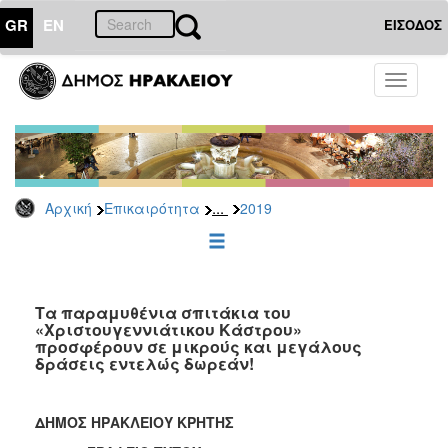
GR
EN
ΕΙΣΟΔΟΣ
ΕΠΙΚΑΙΡΟΤΗΤΑ
Toggle
navigati
Δελτία
Τύπου
Αρχείο
2026
...
Αρχική
Επικαιρότητα
2019
2025
2024
2023
2022
Τα παραμυθένια σπιτάκια του
«Χριστουγεννιάτικου Κάστρου»
2021
προσφέρουν σε μικρούς και μεγάλους
δράσεις εντελώς δωρεάν!
2020
2019
ΔΗΜΟΣ ΗΡΑΚΛΕΙΟΥ ΚΡΗΤΗΣ
2018