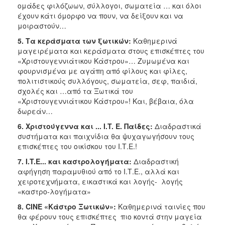
ομάδες φιλόζωων, σύλλογοι, σωματεία … και όλοι
έχουν κάτι όμορφο να πουν, να δείξουν και να
μοιραστούν…
5. Tα κεράσματα των ξωτικών:
Καθημερινά
μαγειρέματα και κεράσματα στους επισκέπτες του
«Χριστουγεννιάτικου Κάστρου»… Ζυμωμένα και
φουρνισμένα με αγάπη από φίλους και φίλες,
πολιτιστικούς συλλόγους, σωματεία, σεφ, παιδιά,
σχολές και …από τα Ξωτικά του
«Χριστουγεννιάτικου Κάστρου»! Και, βέβαια, όλα
δωρεάν…
6. Χριστούγεννα και ... I.T. E. Παίδες:
Διαδραστικά
συστήματα και παιχνίδια θα ψυχαγωγήσουν τους
επισκέπτες του οικίσκου του Ι.Τ.Ε.!
7. I.T.E... και καστρολογήματα:
Διαδραστική
αφήγηση παραμυθιού από το Ι.Τ.Ε., αλλά και
χειροτεχνήματα, εικαστικά και λογής- λογής
«καστρο-λογήματα»
8. CINE «Κάστρο Ξωτικών»:
Καθημερινά ταινίες που
θα φέρουν τους επισκέπτες πιο κοντά στην μαγεία