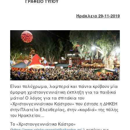
ΓΡΑΦΕΙΟ ΤΥΠΟΥ
2017
2016
Ηράκλειο 29-11-2019
2015
2013
2012
2011
2010
2006
Είναι πολύχρωμα, λαμπερά και πάντα κρύβουν μία
όμορφη χριστουγεννιάτικη έκπληξη για τα παιδικά
ΔΗΜΟΤΗΣ
μάτια! Ο λόγος για τα σπιτάκια του
«Χριστουγεννιάτικου Κάστρου» που έστησε η ΔΗΚΕΗ
ΕΠΙΣΚΕΠΤΗΣ
στην Πλατεία Ελευθερίας, στην «καρδιά» της πόλης
του Ηρακλείου…
ΗΡΑΚΛΕΙΟ
ΓΙΑ...
Το «Χριστουγεννιάτικο Κάστρο»
(
https://www.xristougenniatikokastro.gr/
)
ανοίγει τις