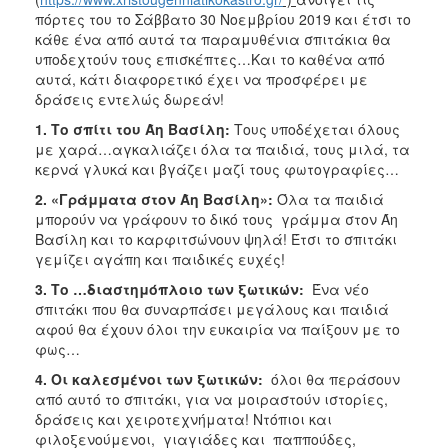
πόρτες του το Σάββατο 30 Νοεμβρίου 2019 και έτσι το
κάθε ένα από αυτά τα παραμυθένια σπιτάκια θα
υποδεχτούν τους επισκέπτες…Και το καθένα από
αυτά, κάτι διαφορετικό έχει να προσφέρει με
δράσεις εντελώς δωρεάν!
1. Tο σπίτι του Άη Βασίλη:
Τους υποδέχεται όλους
με χαρά…αγκαλιάζει όλα τα παιδιά, τους μιλά, τα
κερνά γλυκά και βγάζει μαζί τους φωτογραφίες…
2. «Γράμματα στον Άη Βασίλη»:
Όλα τα παιδιά
μπορούν να γράφουν το δικό τους γράμμα στον Άη
Βασίλη και το καρφιτσώνουν ψηλά! Έτσι το σπιτάκι
γεμίζει αγάπη και παιδικές ευχές!
3. Tο …διαστημόπλοιο των ξωτικών:
Ένα νέο
σπιτάκι που θα συναρπάσει μεγάλους και παιδιά
αφού θα έχουν όλοι την ευκαιρία να παίξουν με το
φως…
4. Oι καλεσμένοι των ξωτικών:
όλοι θα περάσουν
από αυτό το σπιτάκι, για να μοιραστούν ιστορίες,
δράσεις και χειροτεχνήματα! Ντόπιοι και
φιλοξενούμενοι, γιαγιάδες και παππούδες,