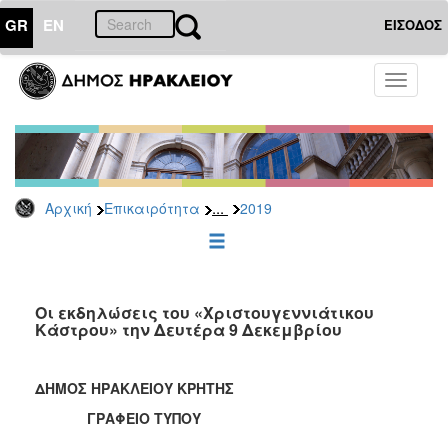
GR
EN
ΕΙΣΟΔΟΣ
ΕΠΙΚΑΙΡΟΤΗΤΑ
Toggle
navigati
Δελτία
Τύπου
Αρχείο
2026
...
Αρχική
Επικαιρότητα
2019
2025
2024
2023
2022
Οι εκδηλώσεις του «Χριστουγεννιάτικου
Κάστρου» την Δευτέρα 9 Δεκεμβρίου
2021
2020
ΔΗΜΟΣ ΗΡΑΚΛΕΙΟΥ ΚΡΗΤΗΣ
2019
ΓΡΑΦΕΙΟ ΤΥΠΟΥ
2018