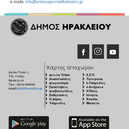
e-mails:
info@xristougenniatikokastro.gr
Χάρτης Ιστοχώρου
Αγίου Τίτου 1,
Δελτία Τύπου
Κ.Ε.Π.
Τ.Κ. 71202,
Ανακοινώσεις
Τηλέφωνα
Ηράκλειο
Διαγωνισμοί
e-Υπηρεσίες
Τηλ.: 2813-409000
Προσλήψεις
e-Αιτήματα
email:
info@heraklion.gr
Διαβουλεύσεις
Η Πόλη
Εκδηλώσεις
Ιστορία
Ο Δήμος
Κνωσός
Υπηρεσίες
Μουσεία