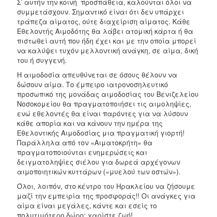
Σ’ αυτήν την κοινή προσπάθεια, καλούνται όλοι να
συμμετάσχουν. Σημαντικό είναι ότι δεν υπάρχει
τράπεζα αίματος, ούτε διαχείριση αίματος. Κάθε
Εθελοντής Αιμοδότης θα λάβει ατομική κάρτα ή θα
πιστωθεί αυτή που ήδη έχει και με την οποία μπορεί
να καλύψει τυχόν μελλοντική ανάγκη, σε αίμα, δική
του ή συγγενή.
Η αιμοδοσία απευθύνεται σε όσους θέλουν να
δώσουν αίμα. Το έμπειρο ιατρονοσηλευτικό
προσωπικό της μονάδας αιμοδοσίας του Βενιζελείου
Νοσοκομείου θα πραγματοποιήσει τις αιμοληψίες,
ενώ εθελοντές θα είναι παρόντες για να λύσουν
κάθε απορία και να κάνουν την ημέρα της
Εθελοντικής Αιμοδοσίας μια πραγματική γιορτή!
Παράλληλα από τον «Αιματοκρήτη» θα
πραγματοποιούνται ενημερώσεις και
δειγματοληψίες σιέλου για δωρεά αρχέγονων
αιμοποιητικών κυττάρων («μυελού των οστών»).
Όλοι, λοιπόν, στο κέντρο του Ηρακλείου να ζήσουμε
μαζί την εμπειρία της προσφοράς!! Οι ανάγκες για
αίμα είναι μεγάλες, κάντε και εσείς το
πολυτιμότερο δώρο: χαρίστε ζωή!