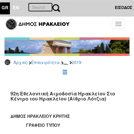
GR
EN
ΕΙΣΟΔΟΣ
ΕΠΙΚΑΙΡΟΤΗΤΑ
Toggle
navigati
Δελτία
Τύπου
Αρχείο
2026
...
Αρχική
Επικαιρότητα
2019
2025
2024
2023
2022
92η Εθελοντική Αιμοδοσία Ηρακλείου Στο
Κέντρο του Ηρακλείου (Αίθριο Λότζια)
2021
2020
ΔΗΜΟΣ ΗΡΑΚΛΕΙΟΥ ΚΡΗΤΗΣ
2019
ΓΡΑΦΕΙΟ ΤΥΠΟΥ
2018