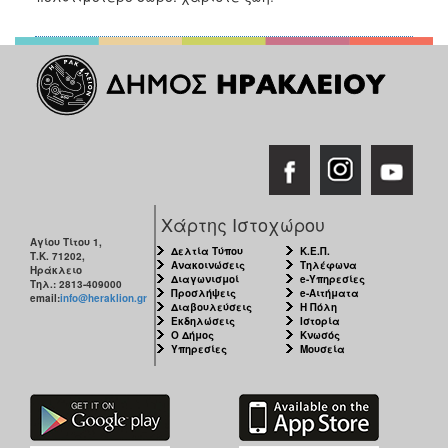
Χάρτης Ιστοχώρου
Αγίου Τίτου 1,
Δελτία Τύπου
Κ.Ε.Π.
Τ.Κ. 71202,
Ανακοινώσεις
Τηλέφωνα
Ηράκλειο
Διαγωνισμοί
e-Υπηρεσίες
Τηλ.: 2813-409000
Προσλήψεις
e-Αιτήματα
email:
info@heraklion.gr
Διαβουλεύσεις
Η Πόλη
Εκδηλώσεις
Ιστορία
Ο Δήμος
Κνωσός
Υπηρεσίες
Μουσεία