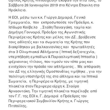
Σάββατο 26 Ιανουαρίου 2019 στο Κέντρο Έπαυλη στο
Ηράκλειο.
Η ΕΟΙ, μέσω των κ.κ. Γιώργο Δημαρά, Γενικό
Γραμματέα, που εκπροσωπούσε τον Πρόεδρο, κ.
Ισίδωρο Κούβελο , Στάθη Παναγάκη, ταμία και
Δημήτρη Γουναρά, Πρόεδρο της Αγωνιστικής
Περιφέρειας Κρήτης και μέλος του ΔΣ , βράβευσε
τους αθλητές και τα σωματεία της Κρήτης που
διακρίθηκαν με βαλκανιονίκες και πρωταθλητές
στα 3 Ολυμπιακά Αθλήματα ( Ιππική δεξιοτεχνία,
υπερπήδηση εμποδίων & Παραολυμπιακή Ιππασία )
φέρνοντας τίτλους, που τιμούν τον τόπο μας και
ενισχύουν την πρόοδο του αθλήματος . Με απόφαση
του ΔΣ της ελληνικής Ομοσπονδίας τιμήθηκε , για την
πολύτιμη υποστήριξή της στο άθλημα και τα Ιππικά
Σωματεία, η Περιφέρεια Κρήτης, με τιμητική
πλακέτα στον Περιφερειάρχη κ. Σταύρο
Αρναουτάκη. Την τιμητική πλακέτα παρέλαβε από
τον Γ.Γ. της ΕΟΙ κ. Γ. Δημαρά ο Πρόεδρος του
Περιφερειακού Συμβουλίου Κρήτης κ. Γιώργος
Πιτσούλης.