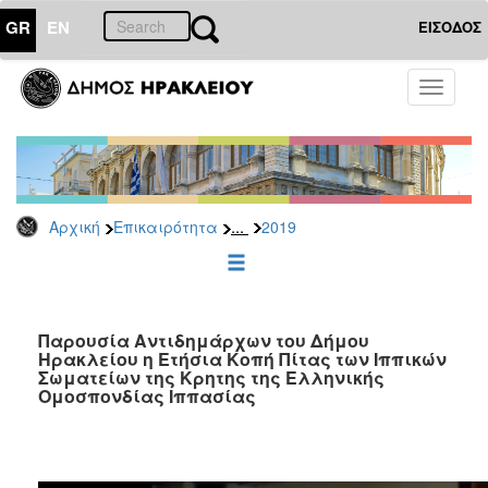
GR
EN
ΕΙΣΟΔΟΣ
ΕΠΙΚΑΙΡΟΤΗΤΑ
Toggle
navigati
Δελτία
Τύπου
Αρχείο
2026
...
Αρχική
Επικαιρότητα
2019
2025
2024
2023
2022
Παρουσία Αντιδημάρχων του Δήμου
Ηρακλείου η Ετήσια Κοπή Πίτας των Ιππικών
2021
Σωματείων της Κρητης της Ελληνικής
Ομοσπονδίας Ιππασίας
2020
2019
2018