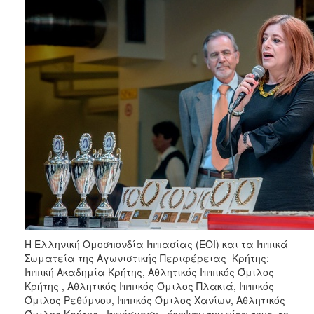
2017
2016
2015
2013
2012
2011
2010
2006
ΔΗΜΟΤΗΣ
Η Ελληνική Ομοσπονδία Ιππασίας (ΕΟΙ) και τα Ιππικά
ΕΠΙΣΚΕΠΤΗΣ
Σωματεία της Αγωνιστικής Περιφέρειας Κρήτης:
Ιππική Ακαδημία Κρήτης, Αθλητικός Ιππικός Όμιλος
Κρήτης , Αθλητικός Ιππικός Όμιλος Πλακιά, Ιππικός
ΗΡΑΚΛΕΙΟ
ΓΙΑ...
Όμιλος Ρεθύμνου, Ιππικός Όμιλος Χανίων, Αθλητικός
Όμιλος Κρήτης «Ιππόσχεση» έκοψαν την πίτα τους, το