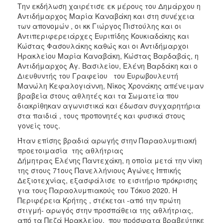
Την εκδήλωση χαιρέτισε εκ μέρους του Δημάρχου η
Αντιδήμαρχος Μαρία Καναβάκη και στη συνέχεια
των απονομών , οι κκ Γιώργος Πιστούλης και οι
Αντιπεριφερειάρχες Ευριπίδης Κουκιαδάκης και
Κώστας Φασουλάκης καθώς και οι Αντιδήμαρχοι
Ηρακλείου Μαρία Καναβάκη, Κώστας Βαρδαβάς, η
Αντιδήμαρχος Αγ. Βασιλείου, Ελένη Βαρδάκη και ο
Διευθυντής του Γραφείου του Ευρωβουλευτή
Μανώλη Κεφαλογιάννη, Νίκος Χρονάκης απένειμαν
βραβεία στους αθλητές και τα Σωματεία που
διακρίθηκαν αγωνιστικά και έδωσαν συγχαρητήρια
στα παιδιά , τους προπονητές και φυσικά στους
γονείς τους.
Ήταν επίσης βραδιά αρωγής στην Παραολυμπιακή
προετοιμασία της αθλήτριας
Δήμητρας Ελένης Παντεχάκη, η οποία μετά την νίκη
της στους 71ους Πανελλήνιους Αγώνες Ιππικής
Δεξιοτεχνίας, εξασφάλισε το εισιτήριο πρόκρισης
για τους Παραολυμπιακούς του Τόκυο 2020. Η
Περιφέρεια Κρήτης , στέκεται -από την πρώτη
στιγμή- αρωγός στην προσπάθεια της αθλήτριας,
από τα Πεζά Ηρακλείου, που πρόσφατα βραβεύτηκε