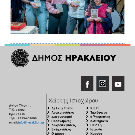
Χάρτης Ιστοχώρου
Αγίου Τίτου 1,
Δελτία Τύπου
Κ.Ε.Π.
Τ.Κ. 71202,
Ανακοινώσεις
Τηλέφωνα
Ηράκλειο
Διαγωνισμοί
e-Υπηρεσίες
Τηλ.: 2813-409000
Προσλήψεις
e-Αιτήματα
email:
info@heraklion.gr
Διαβουλεύσεις
Η Πόλη
Εκδηλώσεις
Ιστορία
Ο Δήμος
Κνωσός