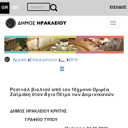
GR
EN
ΕΙΣΟΔΟΣ
ΕΠΙΚΑΙΡΟΤΗΤΑ
Toggle
navigati
Δελτία
Τύπου
Αρχείο
2026
...
Αρχική
Επικαιρότητα
2019
2025
2024
2023
2022
Ρεσιτάλ βιολιού από τον 16χρονο Ορφέα
Ζαϊμάκη στον Άγιο Πέτρο των Δομινικανών
2021
2020
ΔΗΜΟΣ ΗΡΑΚΛΕΙΟΥ ΚΡΗΤΗΣ
2019
ΓΡΑΦΕΙΟ ΤΥΠΟΥ
2018
Ηράκλειο 24-06-2019