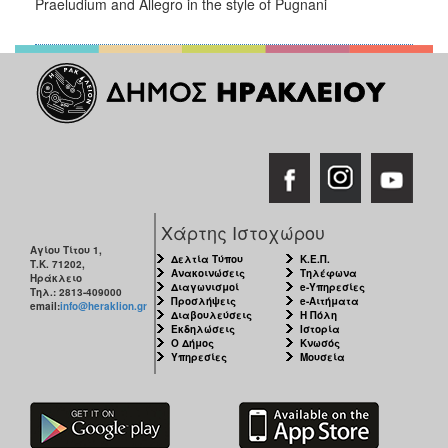
Praeludium and Allegro in the style of Pugnani
Χάρτης Ιστοχώρου
Αγίου Τίτου 1,
Δελτία Τύπου
Κ.Ε.Π.
Τ.Κ. 71202,
Ανακοινώσεις
Τηλέφωνα
Ηράκλειο
Διαγωνισμοί
e-Υπηρεσίες
Τηλ.: 2813-409000
Προσλήψεις
e-Αιτήματα
email:
info@heraklion.gr
Διαβουλεύσεις
Η Πόλη
Εκδηλώσεις
Ιστορία
Ο Δήμος
Κνωσός
Υπηρεσίες
Μουσεία