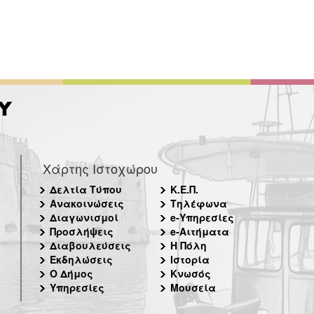
Χάρτης Ιστοχώρου
Δελτία Τύπου
Κ.Ε.Π.
Ανακοινώσεις
Τηλέφωνα
Διαγωνισμοί
e-Υπηρεσίες
Προσλήψεις
e-Αιτήματα
Διαβουλεύσεις
Η Πόλη
Εκδηλώσεις
Ιστορία
Ο Δήμος
Κνωσός
Υπηρεσίες
Μουσεία