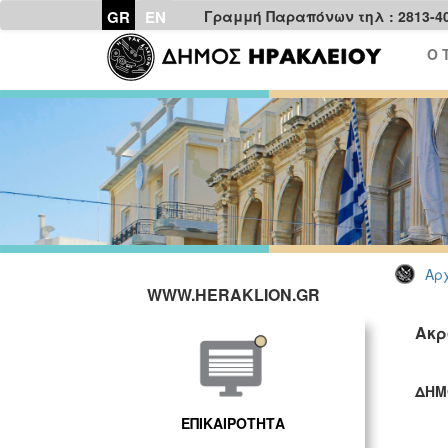
GR
EN
Γραμμή Παραπόνων τηλ : 2813-4
Ο 
Αρχ
WWW.HERAKLION.GR
Ακρ
ΔΗΜ
ΓΡ
ΕΠΙΚΑΙΡΟΤΗΤΑ