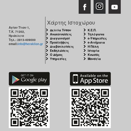
Χάρτης Ιστοχώρου
Αγίου Τίτου 1,
Δελτία Τύπου
Κ.Ε.Π.
Τ.Κ. 71202,
Ανακοινώσεις
Τηλέφωνα
Ηράκλειο
Διαγωνισμοί
e-Υπηρεσίες
Τηλ.: 2813-409000
Προσλήψεις
e-Αιτήματα
email:
info@heraklion.gr
Διαβουλεύσεις
Η Πόλη
Εκδηλώσεις
Ιστορία
Ο Δήμος
Κνωσός
Υπηρεσίες
Μουσεία