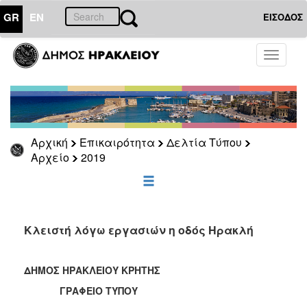
GR
EN
ΕΙΣΟΔΟΣ
ΕΠΙΚΑΙΡΟΤΗΤΑ
Toggle
navigati
Δελτία
Τύπου
Αρχείο
2026
Αρχική
Επικαιρότητα
Δελτία Τύπου
2025
Αρχείο
2019
2024
2023
2022
Κλειστή λόγω εργασιών η οδός Ηρακλή
2021
2020
ΔΗΜΟΣ ΗΡΑΚΛΕΙΟΥ ΚΡΗΤΗΣ
2019
ΓΡΑΦΕΙΟ ΤΥΠΟΥ
2018