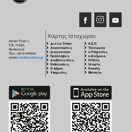
Χάρτης Ιστοχώρου
Αγίου Τίτου 1,
Δελτία Τύπου
Κ.Ε.Π.
Τ.Κ. 71202,
Ανακοινώσεις
Τηλέφωνα
Ηράκλειο
Διαγωνισμοί
e-Υπηρεσίες
Τηλ.: 2813-409000
Προσλήψεις
e-Αιτήματα
email:
info@heraklion.gr
Διαβουλεύσεις
Η Πόλη
Εκδηλώσεις
Ιστορία
Ο Δήμος
Κνωσός
Υπηρεσίες
Μουσεία