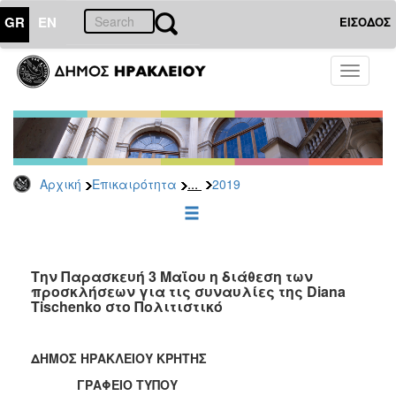
GR
EN
ΕΙΣΟΔΟΣ
ΕΠΙΚΑΙΡΟΤΗΤΑ
Toggle
navigati
Δελτία
Τύπου
Αρχείο
2026
...
Αρχική
Επικαιρότητα
2019
2025
2024
2023
2022
Την Παρασκευή 3 Μαΐου η διάθεση των
προσκλήσεων για τις συναυλίες της Diana
2021
Tischenko στο Πολιτιστικό
2020
2019
ΔΗΜΟΣ ΗΡΑΚΛΕΙΟΥ ΚΡΗΤΗΣ
2018
ΓΡΑΦΕΙΟ ΤΥΠΟΥ