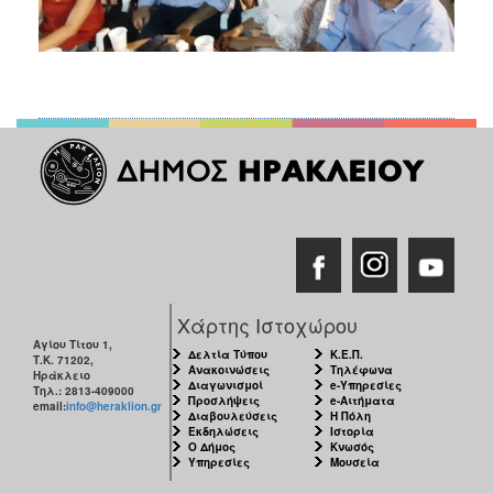
Χάρτης Ιστοχώρου
Αγίου Τίτου 1,
Δελτία Τύπου
Κ.Ε.Π.
Τ.Κ. 71202,
Ανακοινώσεις
Τηλέφωνα
Ηράκλειο
Διαγωνισμοί
e-Υπηρεσίες
Τηλ.: 2813-409000
Προσλήψεις
e-Αιτήματα
email:
info@heraklion.gr
Διαβουλεύσεις
Η Πόλη
Εκδηλώσεις
Ιστορία
Ο Δήμος
Κνωσός
Υπηρεσίες
Μουσεία