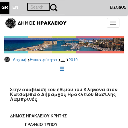
GR
EN
ΕΙΣΟΔΟΣ
ΕΠΙΚΑΙΡΟΤΗΤΑ
Toggle
navigati
Δελτία
Τύπου
Αρχείο
2026
...
Αρχική
Επικαιρότητα
2019
2025
2024
2023
2022
Στην αναβίωση του εθίμου του Κλήδονα στον
Κατσαμπά ο Δήμαρχος Ηρακλείου Βασίλης
2021
Λαμπρινός
2020
2019
ΔΗΜΟΣ ΗΡΑΚΛΕΙΟΥ ΚΡΗΤΗΣ
2018
ΓΡΑΦΕΙΟ ΤΥΠΟΥ