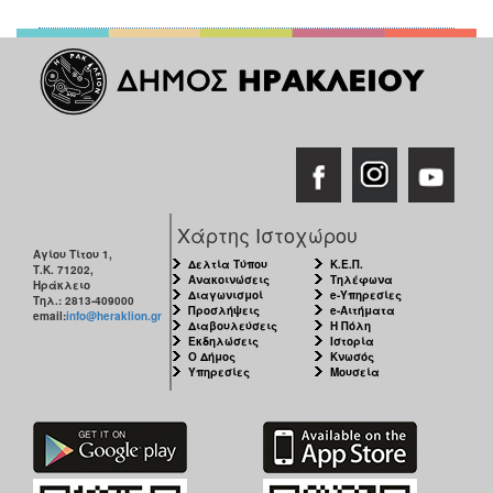
Χάρτης Ιστοχώρου
Αγίου Τίτου 1,
Δελτία Τύπου
Κ.Ε.Π.
Τ.Κ. 71202,
Ανακοινώσεις
Τηλέφωνα
Ηράκλειο
Διαγωνισμοί
e-Υπηρεσίες
Τηλ.: 2813-409000
Προσλήψεις
e-Αιτήματα
email:
info@heraklion.gr
Διαβουλεύσεις
Η Πόλη
Εκδηλώσεις
Ιστορία
Ο Δήμος
Κνωσός
Υπηρεσίες
Μουσεία