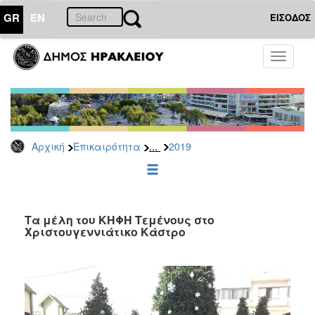
GR
EN
ΕΙΣΟΔΟΣ
ΕΠΙΚΑΙΡΟΤΗΤΑ
Toggle
navigati
Δελτία
Τύπου
Αρχείο
2026
...
Αρχική
Επικαιρότητα
2019
2025
2024
2023
2022
Τα μέλη του ΚΗΦΗ Τεμένους στο
Χριστουγεννιάτικο Κάστρο
2021
2020
2019
2018