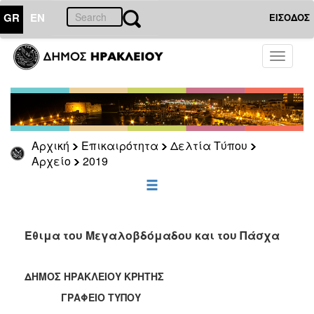
GR
EN
ΕΙΣΟΔΟΣ
ΕΠΙΚΑΙΡΟΤΗΤΑ
Toggle
navigati
Δελτία
Τύπου
Αρχείο
2026
Αρχική
Επικαιρότητα
Δελτία Τύπου
2025
Αρχείο
2019
2024
2023
2022
Έθιμα του Μεγαλοβδόμαδου και του Πάσχα
2021
2020
ΔΗΜΟΣ ΗΡΑΚΛΕΙΟΥ ΚΡΗΤΗΣ
2019
ΓΡΑΦΕΙΟ ΤΥΠΟΥ
2018