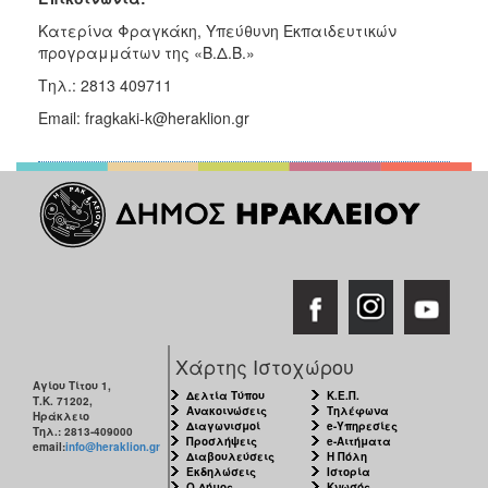
Κατερίνα Φραγκάκη, Υπεύθυνη Εκπαιδευτικών
προγραμμάτων της «Β.Δ.Β.»
Τηλ.: 2813 409711
Email: fragkaki-k@heraklion.gr
Χάρτης Ιστοχώρου
Αγίου Τίτου 1,
Δελτία Τύπου
Κ.Ε.Π.
Τ.Κ. 71202,
Ανακοινώσεις
Τηλέφωνα
Ηράκλειο
Διαγωνισμοί
e-Υπηρεσίες
Τηλ.: 2813-409000
Προσλήψεις
e-Αιτήματα
email:
info@heraklion.gr
Διαβουλεύσεις
Η Πόλη
Εκδηλώσεις
Ιστορία
Ο Δήμος
Κνωσός