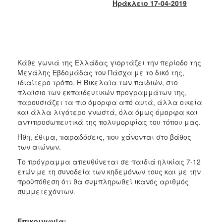
Ηράκλειο 17-04-2019
2017
2016
2015
2013
Κάθε γωνιά της Ελλάδας γιορτάζει την περίοδο της
2012
Μεγάλης Εβδομάδας του Πάσχα με το δικό της,
2011
ιδιαίτερο τρόπο. Η Βικελαία των παιδιών, στο
πλαίσιο των εκπαιδευτικών προγραμμάτων της,
2010
παρουσιάζει τα πιο όμορφα από αυτά, άλλα οικεία
2006
και άλλα λιγότερο γνωστά, όλα όμως όμορφα και
αντιπροσωπευτικά της πολυμορφίας του τόπου μας.
Ήθη, έθιμα, παραδόσεις, που χάνονται στο βάθος
των αιώνων.
ΔΗΜΟΤΗΣ
Το πρόγραμμα απευθύνεται σε παιδιά ηλικίας 7-12
ετών με τη συνοδεία των κηδεμόνων τους και με την
ΕΠΙΣΚΕΠΤΗΣ
προϋπόθεση ότι θα συμπληρωθεί ικανός αριθμός
συμμετεχόντων.
ΗΡΑΚΛΕΙΟ
ΓΙΑ...
Επικοινωνία: