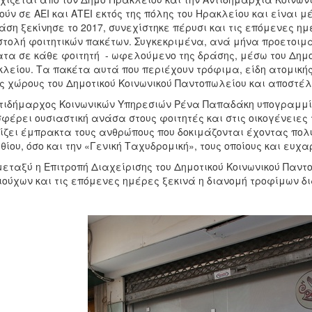
ούν σε ΑΕΙ και ΑΤΕΙ εκτός της πόλης του Ηρακλείου και είναι 
άση ξεκίνησε το 2017, συνεχίστηκε πέρυσι και τις επόμενες 
τολή φοιτητικών πακέτων. Συγκεκριμένα, ανά μήνα προετοιμ
τα σε κάθε φοιτητή - ωφελούμενο της δράσης, μέσω του Δημο
λείου. Τα πακέτα αυτά που περιέχουν τρόφιμα, είδη ατομικής
ς χώρους του Δημοτικού Κοινωνικού Παντοπωλείου και αποστέ
τιδήμαρχος Κοινωνικών Υπηρεσιών Ρένα Παπαδάκη υπογραμμίζε
φέρει ουσιαστική ανάσα στους φοιτητές και στις οικογένειες 
ίζει έμπρακτα τους ανθρώπους που δοκιμάζονται έχοντας πολ
θίου, όσο και την «Γενική Ταχυδρομική», τους οποίους και ευχα
μεταξύ η Επιτροπή Διαχείρισης του Δημοτικού Κοινωνικού Παντ
ιούχων και τις επόμενες ημέρες ξεκινά η διανομή τροφίμων δ