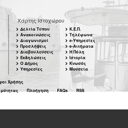
Χάρτης Ιστοχώρου
Δελτία Τύπου
Κ.Ε.Π.
Ανακοινώσεις
Τηλέφωνα
Διαγωνισμοί
e-Υπηρεσίες
Προσλήψεις
e-Αιτήματα
Διαβουλεύσεις
Η Πόλη
Εκδηλώσεις
Ιστορία
Ο Δήμος
Κνωσός
Υπηρεσίες
Μουσεία
ροι Χρήσης
ιμότητας
Πλοήγηση
FAQs
RSS