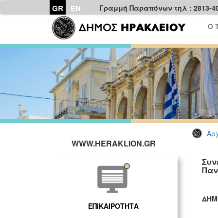
GR
EN
Γραμμή Παραπόνων τηλ : 2813-4
Ο 
Αρχ
WWW.HERAKLION.GR
Συν
Παν
ΔΗΜ
ΕΠΙΚΑΙΡΟΤΗΤΑ
ΓΡ