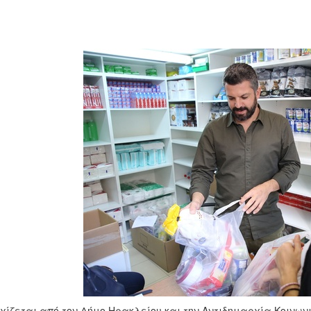
χίζεται από τον Δήμο Ηρακλείου και την Αντιδημαρχία Κοινων