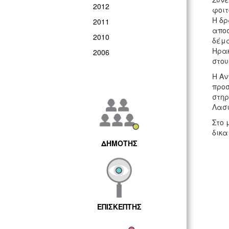
2012
φοιτ
Η δρ
2011
αποσ
2010
δέμα
Ηρακ
2006
στου
Η Αν
προσ
στηρ
Λασι
Στο 
δικα
ΔΗΜΟΤΗΣ
ΕΠΙΣΚΕΠΤΗΣ