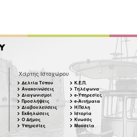
Χάρτης Ιστοχώρου
Δελτία Τύπου
Κ.Ε.Π.
Ανακοινώσεις
Τηλέφωνα
Διαγωνισμοί
e-Υπηρεσίες
Προσλήψεις
e-Αιτήματα
Διαβουλεύσεις
Η Πόλη
Εκδηλώσεις
Ιστορία
Ο Δήμος
Κνωσός
Υπηρεσίες
Μουσεία