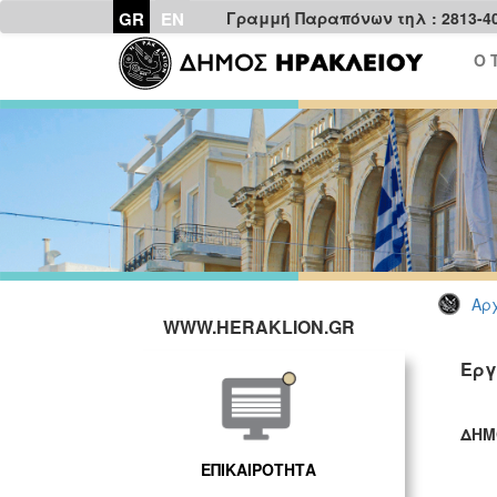
GR
EN
Γραμμή Παραπόνων τηλ : 2813-4
Ο 
Αρχ
WWW.HERAKLION.GR
Εργ
ΔΗΜ
ΓΡ
ΕΠΙΚΑΙΡΟΤΗΤΑ