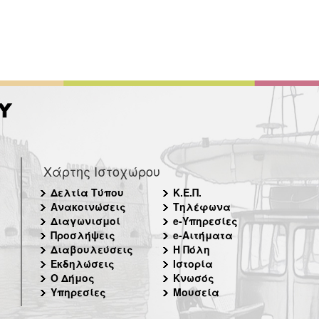
Χάρτης Ιστοχώρου
Δελτία Τύπου
Κ.Ε.Π.
Ανακοινώσεις
Τηλέφωνα
Διαγωνισμοί
e-Υπηρεσίες
Προσλήψεις
e-Αιτήματα
Διαβουλεύσεις
Η Πόλη
Εκδηλώσεις
Ιστορία
Ο Δήμος
Κνωσός
Υπηρεσίες
Μουσεία