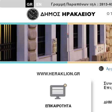
GR
EN
Γραμμή Παραπόνων τηλ : 2813-4
Ο 
Αρχ
WWW.HERAKLION.GR
Συν
Επι
ΔΗΜ
ΕΠΙΚΑΙΡΟΤΗΤΑ
ΓΡ