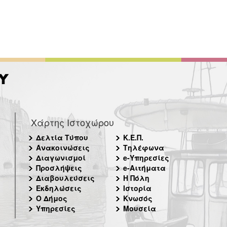
Χάρτης Ιστοχώρου
Δελτία Τύπου
Κ.Ε.Π.
Ανακοινώσεις
Τηλέφωνα
Διαγωνισμοί
e-Υπηρεσίες
Προσλήψεις
e-Αιτήματα
Διαβουλεύσεις
Η Πόλη
Εκδηλώσεις
Ιστορία
Ο Δήμος
Κνωσός
Υπηρεσίες
Μουσεία