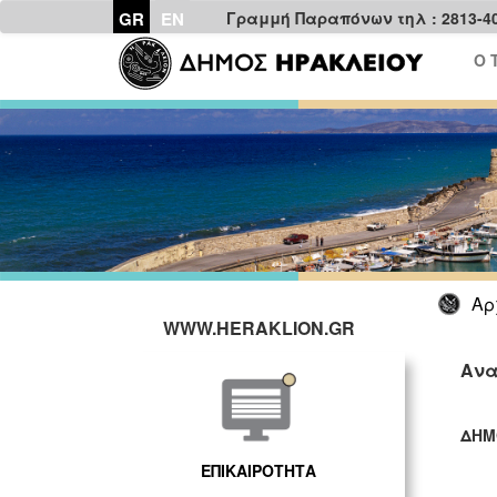
GR
EN
Γραμμή Παραπόνων τηλ : 2813-4
Ο 
Αρ
WWW.HERAKLION.GR
Ανα
ΔΗΜ
ΓΡ
ΕΠΙΚΑΙΡΟΤΗΤΑ