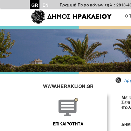
GR
EN
Γραμμή Παραπόνων τηλ : 2813-4
Ο 
Αρχ
WWW.HERAKLION.GR
Με 
Σεπ
πολ
ΕΠΙΚΑΙΡΟΤΗΤΑ
ΔΗΜ