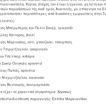
ταντινούπολη. Κύριος στόχος του είναι η έρευνα, μελέτη και 
ικών παραδόσεων τής καθ’ ημάς Ανατολής, με επίκε­ντρο τα Ελ
ματοποιήσει περισσότερες από διακόσιες εμφανίσεις στην Το
ελεστές:
ιος Μπέρμπερης και Πελίν Σουέρ, τραγούδι
λης Κόττορος, βιολί
γος Μαρινάκης, ούτι, μπουζούκι, τσουμπούς
ίν Τσιρατζίογλου, ακορντεόν
α Τσελίκερ, κιθάρα
 Σακίρ Ουιγκάν, κρουστά
έας Παπάς, κρουστά
 Ντερμιτζόγλου, κανονάκι
γος Βεντουρής, κοντραμπάσο
ετέχει το χορευτικό συγκρότημα: Χοροκώς
οθεσία/διεύθυνση παραγωγής:
Ελπίδα Μαρκιανίδου