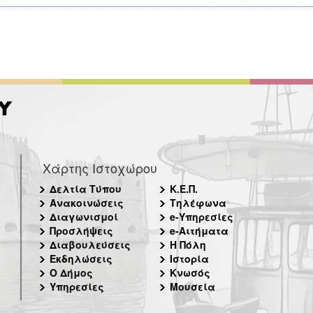
Χάρτης Ιστοχώρου
Δελτία Τύπου
Κ.Ε.Π.
Ανακοινώσεις
Τηλέφωνα
Διαγωνισμοί
e-Υπηρεσίες
Προσλήψεις
e-Αιτήματα
Διαβουλεύσεις
Η Πόλη
Εκδηλώσεις
Ιστορία
Ο Δήμος
Κνωσός
Υπηρεσίες
Μουσεία