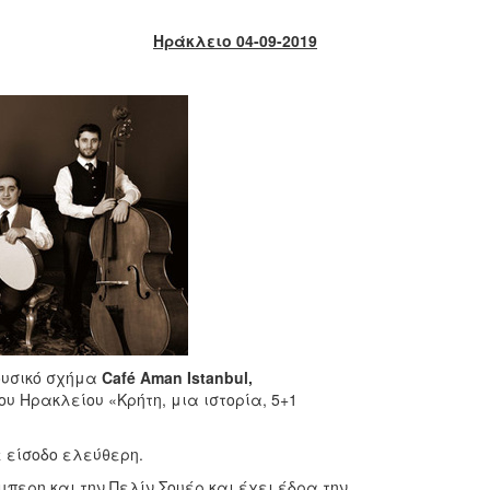
Ηράκλειο 04-09-2019
μουσικό σχήμα
Caf
é
Aman
Istanbul
,
υ Ηρακλείου «Κρήτη, μια ιστορία, 5+1
ε είσοδο ελεύθερη.
μπερη και την Πελίν Σουέρ και έχει έδρα την