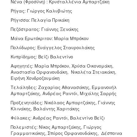
Νένα (Φροσύνη) : Κρυσταλλένια Αμπαρτζάκη
Ρήγας: Γιώργος Καλυβιώτης
Ρήγισσα: Πελαγία Πρικάκη
Πεζόστρατος: Γιάννης Ξενάκης
Μάνα Ερωτόκριτου: Μαρία Μπρόκου
Πολύδωρος: Ευάγγελος Σταυρουλάκης
Κυπρίδημος: Βείζι Βαλεντίνο
Αφηγητές: Μαρία Μπρόκου, Χρύσα Οικονομάκη,
Αναστασία Ορφανουδάκη, Νικολέτα Στειακάκη,
Ειρήνη Χονδροζουμάκη
Τελάληδες: Ζαχαρίας Αθανασάκης, Εμμανουήλ
Αμπαρτζάκης, Ανδρέας Ραντόι, Μιχάλης Σαρρής
Προξενητάδες: Νικόλαος Αμπαρτζάκης, Γιάννης
Κλινάκης, Βαλάντης Χαριτάκης
Φύλακες: Ανδρέας Ραντόι, Βαλεντίνο Βείζι
Πολεμιστές: Νίκος Αμπαρτζάκης, Γιώργος
Γραμματικάκης, Σπύρος Ορφανουδάκης, Δέσποινα