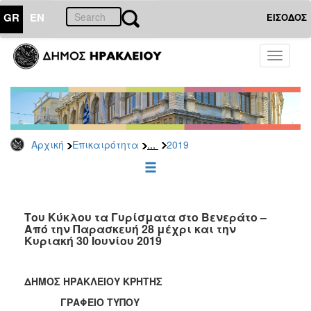
GR
EN
ΕΙΣΟΔΟΣ
ΕΠΙΚΑΙΡΟΤΗΤΑ
Toggle
navigati
Δελτία
Τύπου
Αρχείο
2026
...
Αρχική
Επικαιρότητα
2019
2025
2024
2023
2022
Του Κύκλου τα Γυρίσματα στο Βενεράτο –
Από την Παρασκευή 28 μέχρι και την
2021
Κυριακή 30 Ιουνίου 2019
2020
2019
ΔΗΜΟΣ ΗΡΑΚΛΕΙΟΥ ΚΡΗΤΗΣ
2018
ΓΡΑΦΕΙΟ ΤΥΠΟΥ