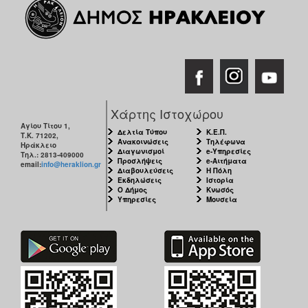
Χάρτης Ιστοχώρου
Αγίου Τίτου 1,
Δελτία Τύπου
Κ.Ε.Π.
Τ.Κ. 71202,
Ανακοινώσεις
Τηλέφωνα
Ηράκλειο
Διαγωνισμοί
e-Υπηρεσίες
Τηλ.: 2813-409000
Προσλήψεις
e-Αιτήματα
email:
info@heraklion.gr
Διαβουλεύσεις
Η Πόλη
Εκδηλώσεις
Ιστορία
Ο Δήμος
Κνωσός
Υπηρεσίες
Μουσεία