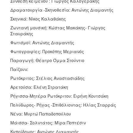
Σύνθεση κειμένου : Γιώργος Καλογεράκης
Δραματουργία -Σκηνοθεσία: Αντώνης Διαμαντής
Σκηνικά: Νίκος Καλαθάκης
Ζωντανή μουσική: Κώστας Μακάκης- Γιώργος
Σταυράκης
Φωτισμοί: Αντώνης Διαμαντής
Φωτογραφίες: Προκόπης Μεριανός
Παραγωγή: Θέατρο Όμμα Στούντιο
Παίζουν:
Ρωτόκριτος: Στέλιος Αναστασιάδης
Αρετούσα: Ελένη Στρατάκη
Ρήγισσα-Μητέρα Ρωτόκριτου: Ειρήνη Κουτσάκη
Πολύδωρος- Ρήγας -Σπιθόλιοντας: Ηλίας Σταρράς
Νένα: Μυρτώ Παπαδοπούλου
Μάισσα- Σολντάτος: Μίρα Ποπτέσιν
Κυπρίδημος: Αντώνης Διαμαντής