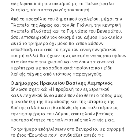
αδελφοποίηση του οικισμού με το Πισκοκέφαλο
Σητείας, τόπο καταγωγής του ποιητή.
Από το προαύλιο του δημοτικού σχολείου, μέχρι την
Πλατεία της Άκρας και τον Άη Γιάννη, την κεντρική
πλατεία (Πλάτσα) και το Γυμνάσιο του Βενεράτου,
όσοι επισκεφτούν τον οικισμό του Δήμου Ηρακλείου
αυτό το τριήμερο όχι μόνο θα απολαύσουν
αποσπάσματα από το έργο του αναγεννησιακού
ποιητή αλλά θα έχουν την ευκαιρία να περπατήσουν
στα σοκάκια του χωριού και να δουν τα ανοικτά
περίπτερα με παραδοσιακά προϊόντα και είδη
λαϊκής τέχνης από ντόπιους παραγωγούς.
O
Δήμαρχος Ηρακλείου Βασίλης Λαμπρινός
δήλωσε σχετικά: «Η προβολή του εξαιρετικού
καλλιτεχνικού δυναμικού που διαθέτει ο τόπος μας,
η ανάδειξη της παράδοσης και της ιστορίας της
Κρήτης αλλά και η διασύνδεση του πολιτισμού με
την περιφέρεια του Δήμου, αποτελούν βασικές
προτεραιότητες της πολιτιστικής πολιτικής μας.
Το τριήμερο εκδηλώσεων στο Βενεράτο, με αφορμή
το έτος “Ερωτόκριτου” συνδυάζει αυτές τις