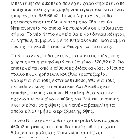
Μπεντεβή" σε οικόπεδο που έχει χαρακτηριστεί από
2017
το σχέδιο πόλης για χρήση νηπιαγωγείου και είναι
2016
επιφάνειας 988,66m2. Το νέο Νηπιαγωγείο θα
μεταστεγάσει τα ήδη υφιστάμενα 65ο και 6ο
2015
Νηπιαγωγεία τα οποία λειτουργούν σε μισθωμένα
2013
κτίρια. Το νέο Νηπιαγωγείο θα είναι δυναμικότητας
75 νηπίων, σύμφωνα με το Κτιριολογικό Πρόγραμμα
2012
που έχει εγκριθεί από το Υπουργείο Παιδείας.
2011
Το Νηπιαγωγείο θα εκτείνεται μόνο σε ισόγειους
2010
χώρους και η επιφάνειά του θα είναι 526,82 m2. Θα
αποτελείται από 3 αίθουσες διδασκαλίας, αίθουσα
2006
πολλαπλών χρήσεων, κουζίνα-τραπεζαρία,
γραφεία για τους εκπαιδευτικούς, WC για τους
εκπαιδευτικούς, τα νήπια και ΑμεΑ καθώς και
αποθηκευτικούς χώρους. Η βασική ιδέα για τον
σχεδιασμό του είναι ο κύβος του Ρούμπικ ο οποίος
ΔΗΜΟΤΗΣ
υλοποιείται στις όψεις με πανέλα βακελίτη τα
οποία είναι τμήμα αεριζόμενης όψης.
ΕΠΙΣΚΕΠΤΗΣ
Το νέο Νηπιαγωγείο θα έχει περιβάλλοντα χώρο
460m2 περίπου, o οποίος θα επιστρωθεί με χυτό
ΗΡΑΚΛΕΙΟ
ΓΙΑ...
δάπεδο ασφαλείας. Στον χώρο αυτό έχει