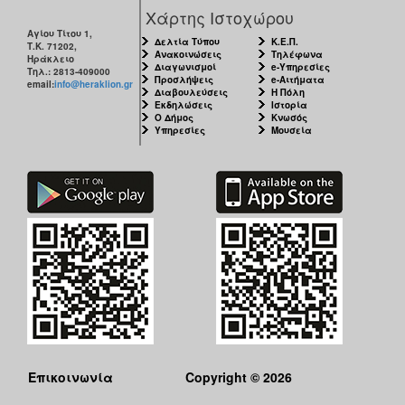
Χάρτης Ιστοχώρου
Αγίου Τίτου 1,
Δελτία Τύπου
Κ.Ε.Π.
Τ.Κ. 71202,
Ανακοινώσεις
Τηλέφωνα
Ηράκλειο
Διαγωνισμοί
e-Υπηρεσίες
Τηλ.: 2813-409000
Προσλήψεις
e-Αιτήματα
email:
info@heraklion.gr
Διαβουλεύσεις
Η Πόλη
Εκδηλώσεις
Ιστορία
Ο Δήμος
Κνωσός
Υπηρεσίες
Μουσεία
Επικοινωνία
Copyright © 2026