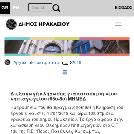
GR
EN
ΕΙΣΟΔΟΣ
ΕΠΙΚΑΙΡΟΤΗΤΑ
Toggle
navigati
Δελτία
Τύπου
Αρχείο
2026
...
Αρχική
Επικαιρότητα
2019
2025
2024
2023
2022
Διεξαγωγή κλήρωσης για κατασκευή νέου
νηπιαγωγείου (65ο-6ο) ΜΗΜΕΔ
2021
Ημερομηνία που θα πραγματοποιηθεί η Κλήρωση του
2020
έργου είναι στις 18/04/2019 και ώρα 10:00πμ στα
γραφεία του Δήμου Ηρακλείου. Το έργο αφορά στην
2019
κατασκευή νέου Ολοήμερου Νηπιαγωγείου στο Ο.Τ.
2018
138 της Π.Ε. "Πόρος-Πατέλλες-Κατσαμπάς-