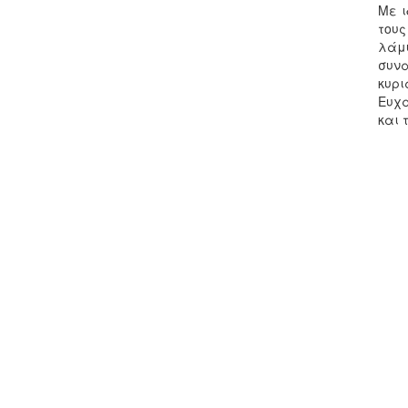
Με ι
τους
λάμ
συνα
κυρι
Ευχα
και 