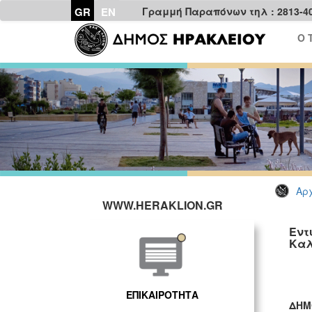
GR
EN
Γραμμή Παραπόνων τηλ : 2813-4
Ο 
Αρχ
WWW.HERAKLION.GR
Εντ
Καλ
ΕΠΙΚΑΙΡΟΤΗΤΑ
ΔΗΜ