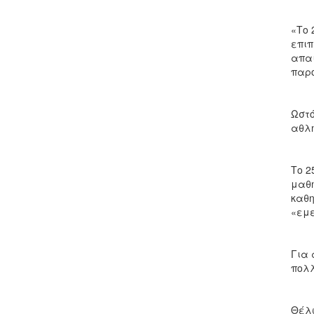
«Το 
επιπ
απαι
παρο
Ωστό
αθλη
Το 2
μαθή
καθη
«εμε
Για 
πολλ
Θέλω