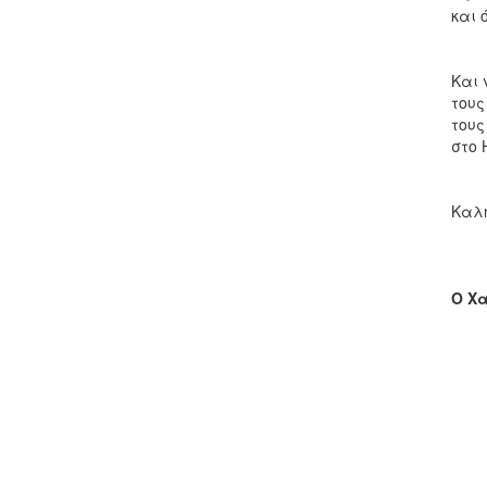
και 
Και 
τους
τους
στο 
Καλή
Ο Χα