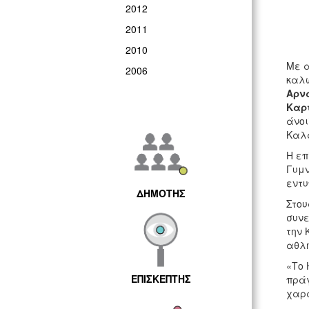
2012
2011
2010
Με α
2006
καλ
Αρν
Καρ
άνοι
Καλ
Η επ
Γυμν
εντυ
ΔΗΜΟΤΗΣ
Στου
συνε
την 
αθλη
«Το 
ΕΠΙΣΚΕΠΤΗΣ
πράγ
χαρα