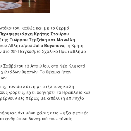
τόκριτου, καθώς και με το θερμό
Περιφερειάρχη Κρήτης Σταύρου
ήτης
Γιώργου Τερζάκη και Μανώλη
ικού Αθλητισμού
Julia Boyanova,
η Κρήτη
ο
 στο 25
Παγκόσμιο Σχολικό Πρωτάθλημα
 Σαββάτου 13 Απριλίου, στο Νέο Κλειστό
 χιλιάδων θεατών. Το θέαμα ήταν
λων.
ης, τόνισαν ότι η μεταξύ τους καλή
ούς φορείς, έχει οδηγήσει το Ηράκλειο και
φέρνουν εις πέρας με απόλυτη επιτυχία
έρειας όχι μόνο χάρις στις – εξαιρετικές
ο ανθρώπινο δυναμικό του» τόνισε