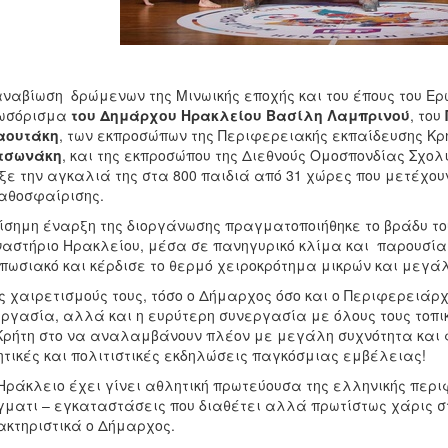
ναβίωση δρώμενων της Μινωικής εποχής και του έπους του Ερω
ωσόρισμα
του Δημάρχου Ηρακλείου Βασίλη Λαμπρινού
, του
αουτάκη
, των εκπροσώπων της Περιφερειακής εκπαίδευσης Κρ
τσωνάκη
, και της εκπροσώπου της Διεθνούς Ομοσπονδίας Σχολ
ξε την αγκαλιά της στα 800 παιδιά από 31 χώρες που μετέχουν
αθοσφαίρισης.
ίσημη έναρξη της διοργάνωσης πραγματοποιήθηκε το βράδυ του
αστήριο Ηρακλείου, μέσα σε πανηγυρικό κλίμα και παρουσία
πωσιακό και κέρδισε το θερμό χειροκρότημα μικρών και μεγά
ς χαιρετισμούς τους, τόσο ο Δήμαρχος όσο και ο Περιφερειάρχ
ργασία, αλλά και η ευρύτερη συνεργασία με όλους τους τοπικ
Κρήτη στο να αναλαμβάνουν πλέον με μεγάλη συχνότητα και 
τικές και πολιτιστικές εκδηλώσεις παγκόσμιας εμβέλειας!
Ηράκλειο έχει γίνει αθλητική πρωτεύουσα της ελληνικής περιφ
ματι – εγκαταστάσεις που διαθέτει αλλά πρωτίστως χάρις στ
κτηριστικά ο Δήμαρχος.