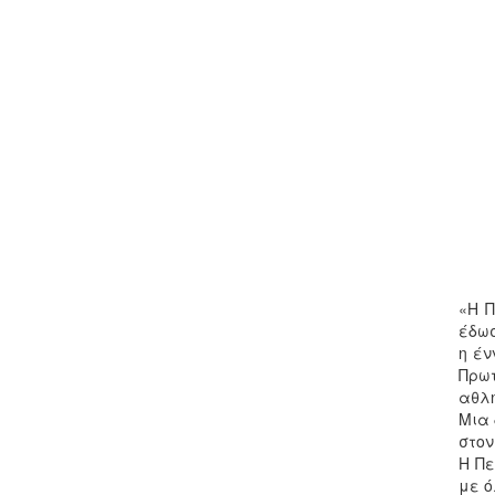
«H Π
έδωσ
η έν
Πρω
αθλη
Μια 
στον
Η Πε
με ό