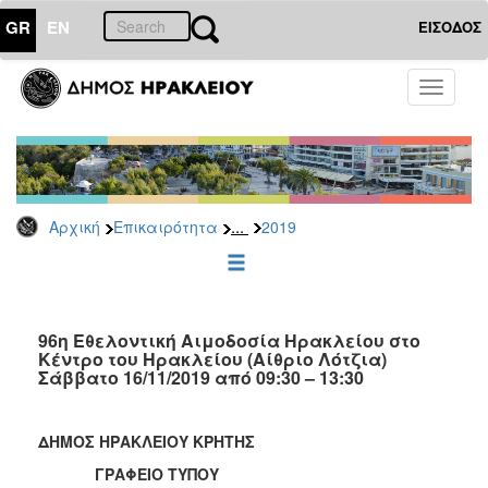
GR
EN
ΕΙΣΟΔΟΣ
ΕΠΙΚΑΙΡΟΤΗΤΑ
Toggle
navigati
Δελτία
Τύπου
Αρχείο
2026
...
Αρχική
Επικαιρότητα
2019
2025
2024
2023
2022
96η Εθελοντική Αιμοδοσία Ηρακλείου στο
Κέντρο του Ηρακλείου (Αίθριο Λότζια)
2021
Σάββατο 16/11/2019 από 09:30 – 13:30
2020
2019
ΔΗΜΟΣ ΗΡΑΚΛΕΙΟΥ ΚΡΗΤΗΣ
2018
ΓΡΑΦΕΙΟ ΤΥΠΟΥ