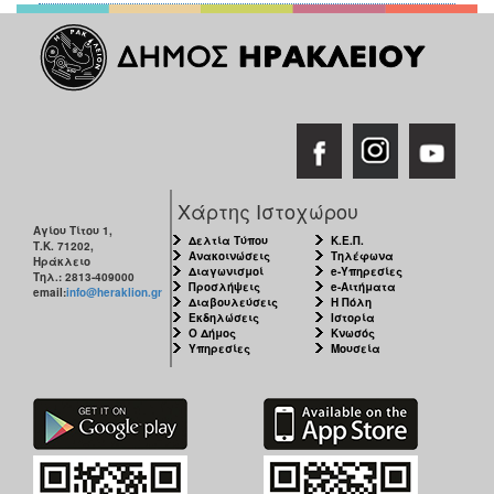
Χάρτης Ιστοχώρου
Αγίου Τίτου 1,
Δελτία Τύπου
Κ.Ε.Π.
Τ.Κ. 71202,
Ανακοινώσεις
Τηλέφωνα
Ηράκλειο
Διαγωνισμοί
e-Υπηρεσίες
Τηλ.: 2813-409000
Προσλήψεις
e-Αιτήματα
email:
info@heraklion.gr
Διαβουλεύσεις
Η Πόλη
Εκδηλώσεις
Ιστορία
Ο Δήμος
Κνωσός
Υπηρεσίες
Μουσεία