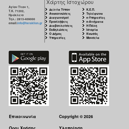
Χάρτης Ιστοχώρου
Αγίου Τίτου 1,
Δελτία Τύπου
Κ.Ε.Π.
Τ.Κ. 71202,
Ανακοινώσεις
Τηλέφωνα
Ηράκλειο
Διαγωνισμοί
e-Υπηρεσίες
Τηλ.: 2813-409000
Προσλήψεις
e-Αιτήματα
email:
info@heraklion.gr
Διαβουλεύσεις
Η Πόλη
Εκδηλώσεις
Ιστορία
Ο Δήμος
Κνωσός
Υπηρεσίες
Μουσεία
Επικοινωνία
Copyright © 2026
Όροι Χρήσης
Υλοποίηση