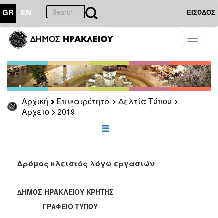
GR
EN
ΕΙΣΟΔΟΣ
ΕΠΙΚΑΙΡΟΤΗΤΑ
Toggle
navigati
Δελτία
Τύπου
Αρχείο
2026
Αρχική
Επικαιρότητα
Δελτία Τύπου
2025
Αρχείο
2019
2024
2023
2022
Δρόμος κλειστός λόγω εργασιών
2021
2020
ΔΗΜΟΣ ΗΡΑΚΛΕΙΟΥ ΚΡΗΤΗΣ
2019
ΓΡΑΦΕΙΟ ΤΥΠΟΥ
2018