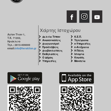
Χάρτης Ιστοχώρου
Αγίου Τίτου 1,
Δελτία Τύπου
Κ.Ε.Π.
Τ.Κ. 71202,
Ανακοινώσεις
Τηλέφωνα
Ηράκλειο
Διαγωνισμοί
e-Υπηρεσίες
Τηλ.: 2813-409000
Προσλήψεις
e-Αιτήματα
email:
info@heraklion.gr
Διαβουλεύσεις
Η Πόλη
Εκδηλώσεις
Ιστορία
Ο Δήμος
Κνωσός
Υπηρεσίες
Μουσεία