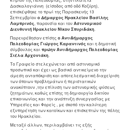
κτιρίου της Πολεοδομίας, στην Πλατεία
Δασκαλογιάννη (είσοδος από οδό Κοζύρη),
επισκέφθηκε το πρωί της Παρασκευής 13
Σεπτεμβρίου
ο Δήμαρχος Ηρακλείου Βασίλης
Λαμπρινός
, παρουσία και του
Αστυνομικού
Διευθυντή Ηρακλείου Νίκου Σπυριδάκη
.
Παρευρέθησαν επίσης
ο Αντιδήμαρχος
Πολεοδομίας Γιώργος Καραντινός
και η δημοτική
σύμβουλος και
πρώην Αντιδήμαρχος Πολεοδομίας
Στέλα Αρχοντάκη
.
Το Γραφείο στελεχώνεται από αστυνομικό
προσωπικό και έχει ως βασικό αντικείμενο την
άμεση ανταπόκριση και αποτελεσματική διαχείριση
των όποιων προβλημάτων ή περιστατικών
ανακύπτουν ,την επίλυση των αστυνομικής φύσεως
ζητημάτων, καθώς επίσης τη δημιουργία δικτύου
επικοινωνίας και την ανάπτυξη συνεργασίας με
Υπηρεσίες και Φορείς , με σκοπό την καλύτερη
εξυπηρέτηση των κατοίκων και επισκεπτών της πόλης
του Ηρακλείου.
Μεταξύ άλλων, περιλαμβάνει τις εξής