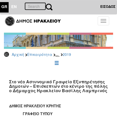
GR
EN
ΕΙΣΟΔΟΣ
ΕΠΙΚΑΙΡΟΤΗΤΑ
Toggle
navigati
Δελτία
Τύπου
Αρχείο
2026
...
Αρχική
Επικαιρότητα
2019
2025
2024
2023
2022
Στο νέο Αστυνομικό Γραφείο Εξυπηρέτησης
Δημοτών – Επισκεπτών στο κέντρο της πόλης
2021
ο Δήμαρχος Ηρακλείου Βασίλης Λαμπρινός
2020
2019
ΔΗΜΟΣ ΗΡΑΚΛΕΙΟΥ ΚΡΗΤΗΣ
2018
ΓΡΑΦΕΙΟ ΤΥΠΟΥ