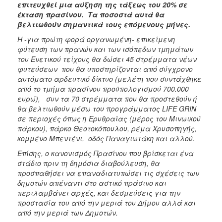
επιτευχθεί μια αύξηση της τάξεως του 20% σε
έκταση πρασίνου. Τα ποσοστά αυτά θα
βελτιωθούν σημαντικά τους επόμενους μήνες.
Η -για πρώτη φορά οργανωμένη- επικείμενη
φύτευση των πρανών και των ισόπεδων τμημάτων
του Ενετικού τείχους θα δώσει 45 στρέμματα νέων
φυτεύσεων που θα υποστηρίζονται από σύγχρονο
αυτόματο αρδευτικό δίκτυο (μελέτη που συντάχθηκε
από το τμήμα πρασίνου προϋπολογισμού 700.000
ευρώ), συν τα 70 στρέμματα που θα προστεθούν ή
θα βελτιωθούν μέσω του προγράμματος LIFE GRIN
σε περιοχές όπως η Ερυθραίας (μέρος του Μινωικού
πάρκου), πάρκο Θεοτοκόπουλου, ρέμα Χρυσοπηγής,
κομμένο Μπεντένι, οδός Παναγιωτάκη και αλλού.
Επίσης, ο κανονισμός Πρασίνου που βρίσκεται ένα
στάδιο πριν τη δημόσια διαβούλευση, θα
προσπαθήσει να επαναδιατυπώσει τις σχέσεις των
δημοτών απέναντι στο αστικό πράσινο και
περιλαμβάνει αρχές, και δεσμεύσεις για την
προστασία του από την μεριά του Δήμου αλλά και
από την μεριά των Δημοτών.