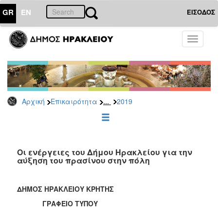
GR
EN
ΕΙΣΟΔΟΣ
ΕΠΙΚΑΙΡΟΤΗΤΑ
Toggle
navigati
Δελτία
Τύπου
Αρχείο
2026
...
Αρχική
Επικαιρότητα
2019
2025
2024
2023
2022
Οι ενέργειες του Δήμου Ηρακλείου για την
αύξηση του πρασίνου στην πόλη
2021
2020
ΔΗΜΟΣ ΗΡΑΚΛΕΙΟΥ ΚΡΗΤΗΣ
2019
ΓΡΑΦΕΙΟ ΤΥΠΟΥ
2018