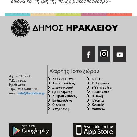
εικόνα και τη ζωή της πόλης μακροπρόθεσμα»
Χάρτης Ιστοχώρου
Αγίου Τίτου 1,
Δελτία Τύπου
Κ.Ε.Π.
Τ.Κ. 71202,
Ανακοινώσεις
Τηλέφωνα
Ηράκλειο
Διαγωνισμοί
e-Υπηρεσίες
Τηλ.: 2813-409000
Προσλήψεις
e-Αιτήματα
email:
info@heraklion.gr
Διαβουλεύσεις
Η Πόλη
Εκδηλώσεις
Ιστορία
Ο Δήμος
Κνωσός
Υπηρεσίες
Μουσεία