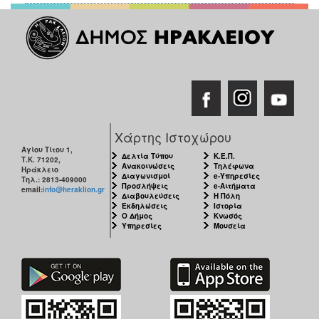
Χάρτης Ιστοχώρου
Αγίου Τίτου 1,
Δελτία Τύπου
Κ.Ε.Π.
Τ.Κ. 71202,
Ανακοινώσεις
Τηλέφωνα
Ηράκλειο
Διαγωνισμοί
e-Υπηρεσίες
Τηλ.: 2813-409000
Προσλήψεις
e-Αιτήματα
email:
info@heraklion.gr
Διαβουλεύσεις
Η Πόλη
Εκδηλώσεις
Ιστορία
Ο Δήμος
Κνωσός
Υπηρεσίες
Μουσεία