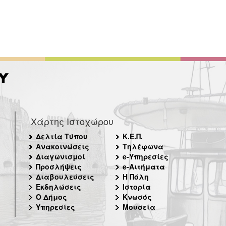
Χάρτης Ιστοχώρου
Δελτία Τύπου
Κ.Ε.Π.
Ανακοινώσεις
Τηλέφωνα
Διαγωνισμοί
e-Υπηρεσίες
Προσλήψεις
e-Αιτήματα
Διαβουλεύσεις
Η Πόλη
Εκδηλώσεις
Ιστορία
Ο Δήμος
Κνωσός
Υπηρεσίες
Μουσεία