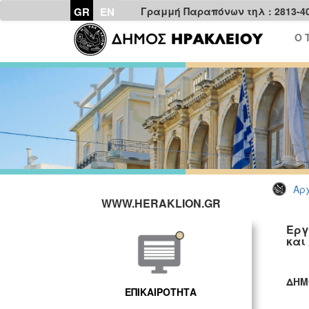
GR
EN
Γραμμή Παραπόνων τηλ : 2813-4
Ο 
Αρχ
WWW.HERAKLION.GR
Εργ
και
ΔΗΜ
ΕΠΙΚΑΙΡΟΤΗΤΑ
ΓΡ