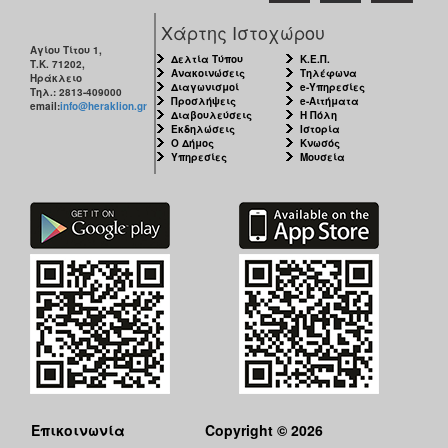
Χάρτης Ιστοχώρου
Αγίου Τίτου 1,
Δελτία Τύπου
Κ.Ε.Π.
Τ.Κ. 71202,
Ανακοινώσεις
Τηλέφωνα
Ηράκλειο
Διαγωνισμοί
e-Υπηρεσίες
Τηλ.: 2813-409000
Προσλήψεις
e-Αιτήματα
email:
info@heraklion.gr
Διαβουλεύσεις
Η Πόλη
Εκδηλώσεις
Ιστορία
Ο Δήμος
Κνωσός
Υπηρεσίες
Μουσεία
Επικοινωνία
Copyright © 2026