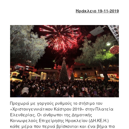
2017
Ηράκλειο 19-11-2019
2016
2015
2013
2012
2011
2010
2006
ΔΗΜΟΤΗΣ
Προχωρά με γοργούς ρυθμούς το στήσιμο του
ΕΠΙΣΚΕΠΤΗΣ
«Χριστουγεννιάτικου Κάστρου 2019» στην Πλατεία
Ελευθερίας. Οι άνθρωποι της Δημοτικής
ΗΡΑΚΛΕΙΟ
Κοινωφελούς Επιχείρησης Ηρακλείου (ΔΗ.ΚΕ.Η.)
ΓΙΑ...
κάθε μέρα που περνά βρίσκονται και ένα βήμα πιο