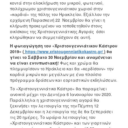
κοντά στην ολοκλήρωση του μικρού, φωτεινού,
πολύχρωμου χριστουγεννιάτικου χωριού στην
«καρδιά» της πόλης του Ηρακλείου. Εξάλλου την
ερχόμενη Παρασκευή 22 Νοεμβρίου θα γίνει η
κλήρωση προκειμένου να τοποθετηθούν στους
οικίσκους της Χριστουγεννιάτικης Αγοράς όσοι
κληρώθηκαν να συμμετάσχουν σε αυτή.
Η φωταγώγηση του «Χριστουγεννιάτικου Κάστρου
2019» (
https://www.xristougenniatikokastro.gr/
)
θα
γίνει το Σάββατο 30 Νοεμβρίου και αναμένεται
να είναι εντυπωσιακή!
Φως και χρώμα θα
πλημμυρίσουν το Ηράκλειο και θα «κερδίσουν» την
καρδιά μικρών και μεγάλων με ένα πλούσιο
πρόγραμμα δράσεων και εορταστικών εκδηλώσεων.
Το «Χριστουγεννιάτικο Κάστρο» θα παραμείνει
ανοικτό μέχρι την Δευτέρα 6 Ιανουαρίου του 2020.
Παράλληλα η χριστουγεννιάτικη αγορά θα
ξεκινήσει την λειτουργία της την Πέμπτη 12
Δεκεμβρίου και η λειτουργία της δε θα ξεπεράσει
τις 20 ημέρες. Το ωράριο λειτουργίας του
«Χριστουγεννιάτικου Κάστρου» και των γιορτινών