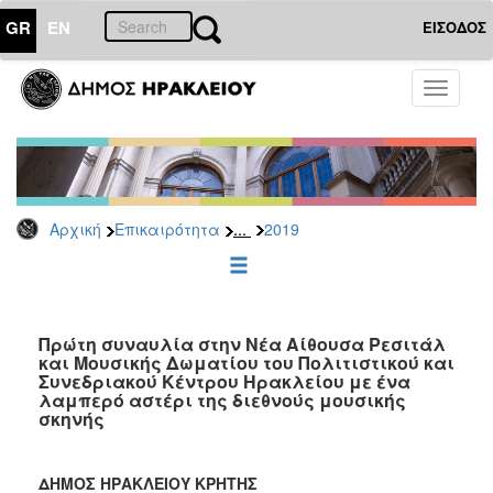
GR
EN
ΕΙΣΟΔΟΣ
ΕΠΙΚΑΙΡΟΤΗΤΑ
Toggle
navigati
Δελτία
Τύπου
Αρχείο
2026
...
Αρχική
Επικαιρότητα
2019
2025
2024
2023
2022
Πρώτη συναυλία στην Νέα Αίθουσα Ρεσιτάλ
και Μουσικής Δωματίου του Πολιτιστικού και
2021
Συνεδριακού Κέντρου Ηρακλείου με ένα
λαμπερό αστέρι της διεθνούς μουσικής
2020
σκηνής
2019
2018
ΔΗΜΟΣ ΗΡΑΚΛΕΙΟΥ ΚΡΗΤΗΣ