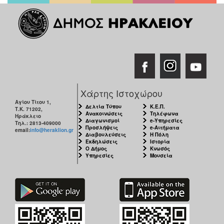
Χάρτης Ιστοχώρου
Αγίου Τίτου 1,
Δελτία Τύπου
Κ.Ε.Π.
Τ.Κ. 71202,
Ανακοινώσεις
Τηλέφωνα
Ηράκλειο
Διαγωνισμοί
e-Υπηρεσίες
Τηλ.: 2813-409000
Προσλήψεις
e-Αιτήματα
email:
info@heraklion.gr
Διαβουλεύσεις
Η Πόλη
Εκδηλώσεις
Ιστορία
Ο Δήμος
Κνωσός
Υπηρεσίες
Μουσεία