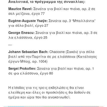
Αναλυτικά, το πρόγραμμα της συναυλίας:
Maurice
Ravel
:
Σονάτα για βιολί και πιάνο, αρ. 2 σε
σολ μείζονα, έργο 77
Eug
è
ne
-
Auguste
Ysa
ÿ
e
:
Σονάτα αρ. 3 “Μπαλλάντα”
για σόλο βιολί, έργο 27
George
Enescu
:
Σονάτα για βιολί και πιάνο, αρ. 3 σε
λα ελάσσονα, έργο 25
—
Johann
Sebastian
Bach
:
Chaccone (Σακόν) για σόλο
βιολί από την Παρτίτα σε ρε ελάσσονα (Κατάλογος
έργων Μπαχ, αρ. 1004)
Sergei
Prokofiev
:
Σονάτα για βιολί και πιάνο, αρ. 1
σε φα ελάσσονα, έργο 80
Η είσοδος για τις τρεις εκδηλώσεις θα είναι
ελεύθερη και όλες οι προσκλήσεις θα δοθούν σε
ημέρα και ώρα που θα ανακοινωθεί.