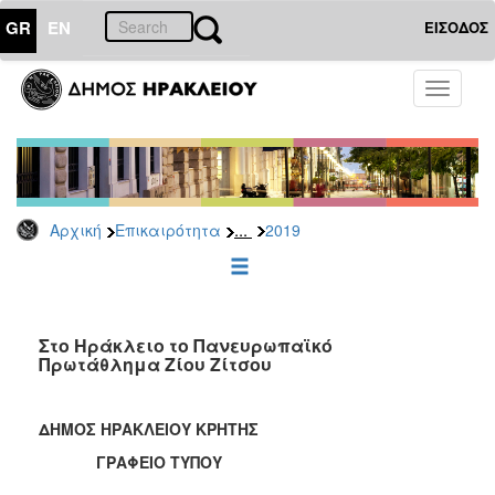
GR
EN
ΕΙΣΟΔΟΣ
ΕΠΙΚΑΙΡΟΤΗΤΑ
Toggle
navigati
Δελτία
Τύπου
Αρχείο
2026
...
Αρχική
Επικαιρότητα
2019
2025
2024
2023
2022
Στο Ηράκλειο το Πανευρωπαϊκό
Πρωτάθλημα Ζίου Ζίτσου
2021
2020
ΔΗΜΟΣ ΗΡΑΚΛΕΙΟΥ ΚΡΗΤΗΣ
2019
ΓΡΑΦΕΙΟ ΤΥΠΟΥ
2018