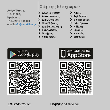
Χάρτης Ιστοχώρου
Αγίου Τίτου 1,
Δελτία Τύπου
Κ.Ε.Π.
Τ.Κ. 71202,
Ανακοινώσεις
Τηλέφωνα
Ηράκλειο
Διαγωνισμοί
e-Υπηρεσίες
Τηλ.: 2813-409000
Προσλήψεις
e-Αιτήματα
email:
info@heraklion.gr
Διαβουλεύσεις
Η Πόλη
Εκδηλώσεις
Ιστορία
Ο Δήμος
Κνωσός
Υπηρεσίες
Μουσεία
Επικοινωνία
Copyright © 2026