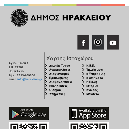
Χάρτης Ιστοχώρου
Αγίου Τίτου 1,
Δελτία Τύπου
Κ.Ε.Π.
Τ.Κ. 71202,
Ανακοινώσεις
Τηλέφωνα
Ηράκλειο
Διαγωνισμοί
e-Υπηρεσίες
Τηλ.: 2813-409000
Προσλήψεις
e-Αιτήματα
email:
info@heraklion.gr
Διαβουλεύσεις
Η Πόλη
Εκδηλώσεις
Ιστορία
Ο Δήμος
Κνωσός
Υπηρεσίες
Μουσεία