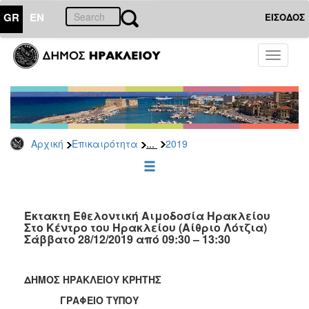
GR
EN
ΕΙΣΟΔΟΣ
ΕΠΙΚΑΙΡΟΤΗΤΑ
Toggle
navigati
Δελτία
Τύπου
Αρχείο
2026
...
Αρχική
Επικαιρότητα
2019
2025
2024
2023
2022
Έκτακτη Εθελοντική Αιμοδοσία Ηρακλείου
Στο Κέντρο του Ηρακλείου (Αίθριο Λότζια)
2021
Σάββατο 28/12/2019 από 09:30 – 13:30
2020
2019
ΔΗΜΟΣ ΗΡΑΚΛΕΙΟΥ ΚΡΗΤΗΣ
2018
ΓΡΑΦΕΙΟ ΤΥΠΟΥ