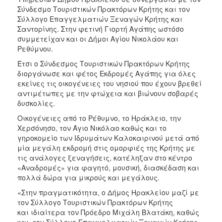
Σύνδεσμο Τουριστικών Πρακτόρων Κρήτης και τον
Σύλλογο Επαγγελματιών Ξεναγών Κρήτης και
Σαντορίνης. Στην φετινή Γιορτή Αγάπης ωστόσο
συμμετείχαν και οι Δήμοι Αγίου Νικολάου και
Ρεθύμνου.
Έτσι ο Σύνδεσμος Τουριστικών Πρακτόρων Κρήτης
διοργάνωσε και φέτος Εκδρομές Αγάπης για όλες
εκείνες τις οικογένειες του νησιού που έχουν βρεθεί
αντιμέτωπες με την φτώχεια και βιώνουν σοβαρές
δυσκολίες.
Οικογένειες από το Ρέθυμνο, το Ηράκλειο, την
Χερσόνησο, τον Άγιο Νικόλαο καθώς και το
γηροκομείο των Ιδρυμάτων Καλοκαιρινού μετά από
μία μεγάλη εκδρομή στις ομορφιές της Κρήτης με
τις ανάλογες ξεναγήσεις, κατέληξαν στο κέντρο
«Αναδρομές» για φαγητό, μουσική, διασκέδαση και
πολλά δώρα για μικρούς και μεγάλους.
«Στην πραγματικότητα, ο Δήμος Ηρακλείου μαζί με
τον Σύλλογο Τουριστικών Πρακτόρων Κρήτης
και ιδιαίτερα τον Πρόεδρο Μιχάλη Βλατάκη, καθώς
και τον Σύλλογο Επαγγελματιών Ξεναγών Κρήτης