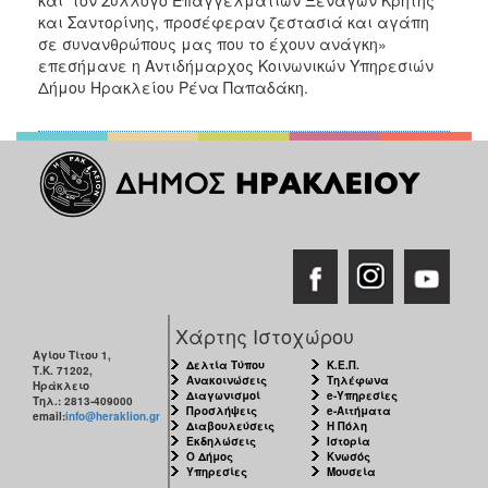
και Σαντορίνης, προσέφεραν ζεστασιά και αγάπη
σε συνανθρώπους μας που το έχουν ανάγκη»
επεσήμανε η Αντιδήμαρχος Κοινωνικών Υπηρεσιών
Δήμου Ηρακλείου Ρένα Παπαδάκη.
Χάρτης Ιστοχώρου
Αγίου Τίτου 1,
Δελτία Τύπου
Κ.Ε.Π.
Τ.Κ. 71202,
Ανακοινώσεις
Τηλέφωνα
Ηράκλειο
Διαγωνισμοί
e-Υπηρεσίες
Τηλ.: 2813-409000
Προσλήψεις
e-Αιτήματα
email:
info@heraklion.gr
Διαβουλεύσεις
Η Πόλη
Εκδηλώσεις
Ιστορία
Ο Δήμος
Κνωσός
Υπηρεσίες
Μουσεία