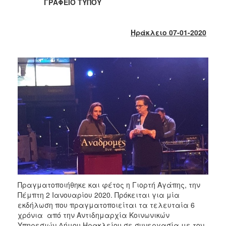
ΓΡΑΦΕΙΟ ΤΥΠΟΥ
2017
2016
Ηράκλειο 07-01-2020
2015
2013
2012
2011
2010
2006
ΔΗΜΟΤΗΣ
ΕΠΙΣΚΕΠΤΗΣ
Πραγματοποιήθηκε και φέτος η Γιορτή Αγάπης, την
Πέμπτη 2 Ιανουαρίου 2020. Πρόκειται για μία
εκδήλωση που πραγματοποιείται τα τελευταία 6
ΗΡΑΚΛΕΙΟ
ΓΙΑ...
χρόνια από την Αντιδημαρχία Κοινωνικών
Υπηρεσιών Δήμου Ηρακλείου σε συνεργασία με τον