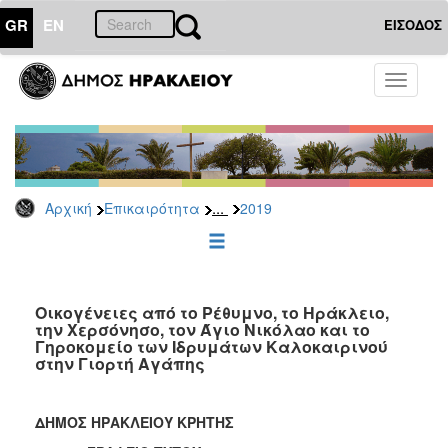
GR
EN
ΕΙΣΟΔΟΣ
ΕΠΙΚΑΙΡΟΤΗΤΑ
Toggle
navigati
Δελτία
Τύπου
Αρχείο
2026
...
Αρχική
Επικαιρότητα
2019
2025
2024
2023
2022
Οικογένειες από το Ρέθυμνο, το Ηράκλειο,
την Χερσόνησο, τον Άγιο Νικόλαο και το
2021
Γηροκομείο των Ιδρυμάτων Καλοκαιρινού
στην Γιορτή Αγάπης
2020
2019
ΔΗΜΟΣ ΗΡΑΚΛΕΙΟΥ ΚΡΗΤΗΣ
2018