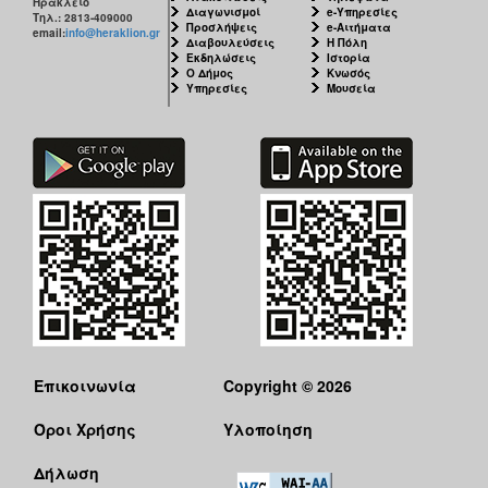
Ηράκλειο
Διαγωνισμοί
e-Υπηρεσίες
Τηλ.: 2813-409000
Προσλήψεις
e-Αιτήματα
email:
info@heraklion.gr
Διαβουλεύσεις
Η Πόλη
Εκδηλώσεις
Ιστορία
Ο Δήμος
Κνωσός
Υπηρεσίες
Μουσεία
Επικοινωνία
Copyright © 2026
Όροι Χρήσης
Υλοποίηση
Δήλωση