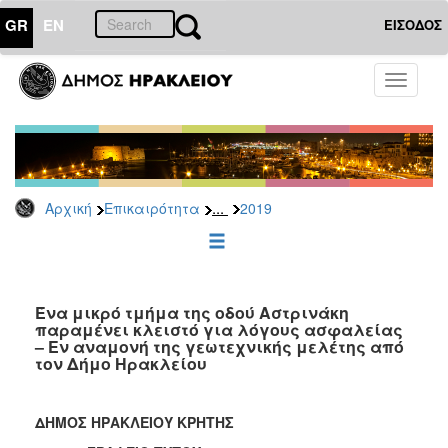
GR
EN
ΕΙΣΟΔΟΣ
ΕΠΙΚΑΙΡΟΤΗΤΑ
Toggle
navigati
Δελτία
Τύπου
Αρχείο
2026
...
Αρχική
Επικαιρότητα
2019
2025
2024
2023
2022
Ένα μικρό τμήμα της οδού Αστρινάκη
παραμένει κλειστό για λόγους ασφαλείας
2021
– Εν αναμονή της γεωτεχνικής μελέτης από
τον Δήμο Ηρακλείου
2020
2019
ΔΗΜΟΣ ΗΡΑΚΛΕΙΟΥ ΚΡΗΤΗΣ
2018