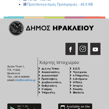
Προυπολογισμός Προσφοράς - 45.5 KB
Χάρτης Ιστοχώρου
Αγίου Τίτου 1,
Δελτία Τύπου
Κ.Ε.Π.
Τ.Κ. 71202,
Ανακοινώσεις
Τηλέφωνα
Ηράκλειο
Διαγωνισμοί
e-Υπηρεσίες
Τηλ.: 2813-409000
Προσλήψεις
e-Αιτήματα
email:
info@heraklion.gr
Διαβουλεύσεις
Η Πόλη
Εκδηλώσεις
Ιστορία
Ο Δήμος
Κνωσός
Υπηρεσίες
Μουσεία