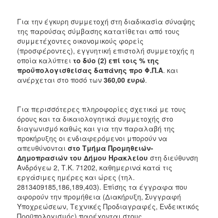
Για την έγκυρη συμμετοχή στη διαδικασία σύναψης
της παρούσας σύμβασης κατατίθεται από τους
συμμετέχοντες οικονομικούς φορείς
(προσφέροντες), εγγυητική επιστολή συμμετοχής η
οποία καλύπτει
το δύο (2) επί τοις % της
προϋπολογισθείσας δαπάνης προ Φ.Π.Α
. και
ανέρχεται στο ποσό των
360,00 ευρώ
.
Για περισσότερες πληροφορίες σχετικά με τους
όρους και τα δικαιολογητικά συμμετοχής στο
διαγωνισμό καθώς και για την παραλαβή της
προκήρυξης οι ενδιαφερόμενοι μπορούν να
απευθύνονται
στο Τμήμα Προμηθειών-
Δημοπρασιών του Δήμου Ηρακλείου
στη διεύθυνση
Ανδρόγεω 2, Τ.Κ. 71202, καθημερινά κατά τις
εργάσιμες ημέρες και ώρες (τηλ.
2813409185,186,189,403). Επίσης τα έγγραφα που
αφορούν την προμήθεια (Διακήρυξη, Συγγραφή
Υποχρεώσεων, Τεχνικές Προδιαγραφές, Ενδεικτικός
Προϋπολογισμός) παρέχονται στους