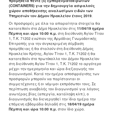
προμήθεια πέντε (5) εμπορευματοκιβωτίων
(CONTΑINERS) για την δημιουργία ασφαλούς
χώρου αποθήκευσης αναλωσίμων ειδών των
Υπηρεσιών του Δήμου Ηρακλείου έτους 2019
.
Οι προσφορές με όλα τα απαραίτητα στοιχεία θα
κατατεθούν στο Δήμο Ηρακλείου στις
11/04/19 ημέρα
Πέμπτη και ώρα 10:00 π.μ.
στη διεύθυνση Αγίου Τίτου
1, Τ.Κ. 71202 ενώπιον της Αρμόδιας Γνωμοδοτικής
Επιτροπής για την συγκεκριμένη σύμβαση
προμήθειας ή θα σταλούν στη διεύθυνση Δήμος
Ηρακλείου Κρήτης, Αγίου Τίτου 1, Τ.Κ. 71202 ή θα
κατατεθούν στο πρωτόκολλο του Δήμου Ηρακλείου
στη διεύθυνση Αγίου Τίτου 1, Τ.Κ. 71202 το αργότερο
μέχρι την ημερομηνία και ώρα διεξαγωγής του
διαγωνισμού. Κατά την ημέρα αποσφράγισης των
προσφορών μπορούν να παρίστανται οι
συμμετέχοντες ή οι νόμιμοι εκπρόσωποι τους. Σε
περίπτωση αναβολής του διαγωνισμού για λόγους
ανωτέρας βίας (απεργία, κατάληψη κλπ.), ο
διαγωνισμός θα διενεργηθεί την ίδια ημέρα την
επόμενη εβδομάδα δηλαδή στις
18/04/19 ημέρα
Πέμπτη και ώρα 10:00 π.μ.
στον ίδιο χώρο.