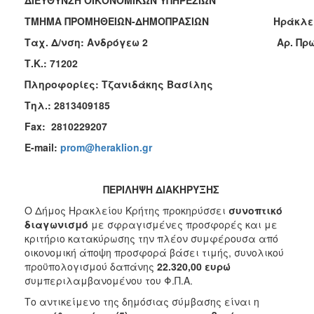
2017
ΤΜΗΜΑ ΠΡΟΜΗΘΕΙΩΝ-ΔΗΜΟΠΡΑΣΙΩΝ Ηράκλει
2016
Ταχ. Δ/νση: Ανδρόγεω 2
Αρ. Πρ
2015
Τ.Κ.: 71202
2013
Πληροφορίες: Τζανιδάκης Βασίλης
2012
Τηλ.: 2813409185
2011
Fax
: 2810229207
2010
E
-
mail
:
prom@heraklion.gr
2006
ΠΕΡΙΛΗΨΗ ΔΙΑΚΗΡΥΞΗΣ
Ο Δήμος Ηρακλείου Κρήτης προκηρύσσει
συνοπτικό
διαγωνισμό
με σφραγισμένες προσφορές και με
ΔΗΜΟΤΗΣ
κριτήριο κατακύρωσης
την πλέον συμφέρουσα από
οικονομική άποψη προσφορά βάσει τιμής, συνολικού
ΕΠΙΣΚΕΠΤΗΣ
προϋπολογισμού δαπάνης
22.320,00
ευρώ
συμπεριλαμβανομένου του Φ.Π.Α.
ΗΡΑΚΛΕΙΟ
ΓΙΑ...
Το αντικείμενο της δημόσιας σύμβασης είναι η