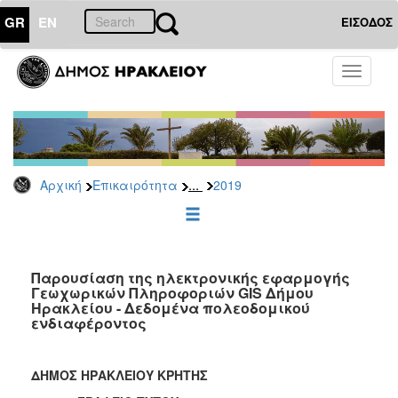
GR
EN
ΕΙΣΟΔΟΣ
ΕΠΙΚΑΙΡΟΤΗΤΑ
Toggle
navigati
Δελτία
Τύπου
Αρχείο
2026
...
Αρχική
Επικαιρότητα
2019
2025
2024
2023
2022
Παρουσίαση της ηλεκτρονικής εφαρμογής
Γεωχωρικών Πληροφοριών GIS Δήμου
2021
Ηρακλείου - Δεδομένα πολεοδομικού
ενδιαφέροντος
2020
2019
ΔΗΜΟΣ ΗΡΑΚΛΕΙΟΥ ΚΡΗΤΗΣ
2018