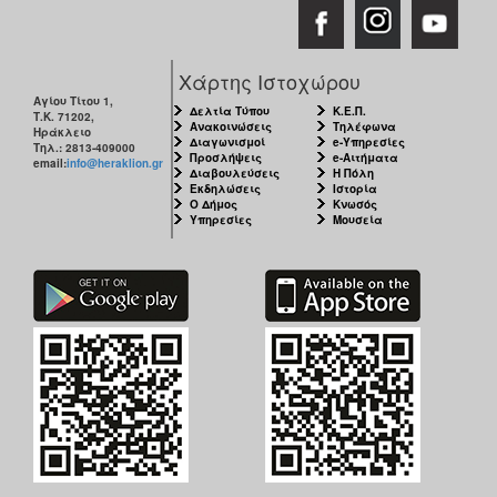
Χάρτης Ιστοχώρου
Αγίου Τίτου 1,
Δελτία Τύπου
Κ.Ε.Π.
Τ.Κ. 71202,
Ανακοινώσεις
Τηλέφωνα
Ηράκλειο
Διαγωνισμοί
e-Υπηρεσίες
Τηλ.: 2813-409000
Προσλήψεις
e-Αιτήματα
email:
info@heraklion.gr
Διαβουλεύσεις
Η Πόλη
Εκδηλώσεις
Ιστορία
Ο Δήμος
Κνωσός
Υπηρεσίες
Μουσεία