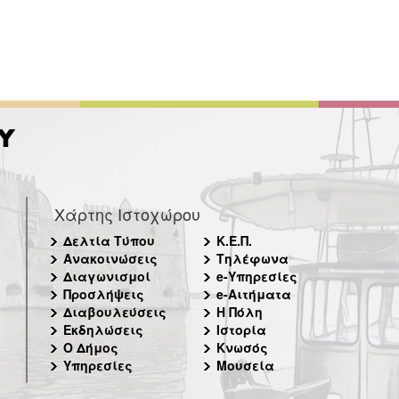
Χάρτης Ιστοχώρου
Δελτία Τύπου
Κ.Ε.Π.
Ανακοινώσεις
Τηλέφωνα
Διαγωνισμοί
e-Υπηρεσίες
Προσλήψεις
e-Αιτήματα
Διαβουλεύσεις
Η Πόλη
Εκδηλώσεις
Ιστορία
Ο Δήμος
Κνωσός
Υπηρεσίες
Μουσεία