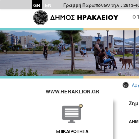
GR
EN
Γραμμή Παραπόνων τηλ : 2813-4
Ο 
Αρχ
WWW.HERAKLION.GR
Ζημ
ΔΗΜ
ΓΡ
ΕΠΙΚΑΙΡΟΤΗΤΑ