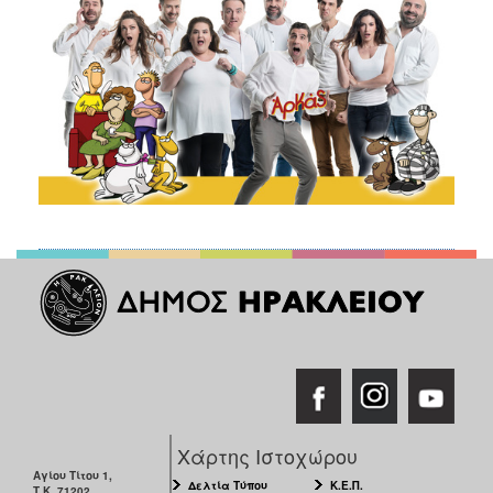
Χάρτης Ιστοχώρου
Αγίου Τίτου 1,
Δελτία Τύπου
Κ.Ε.Π.
Τ.Κ. 71202,