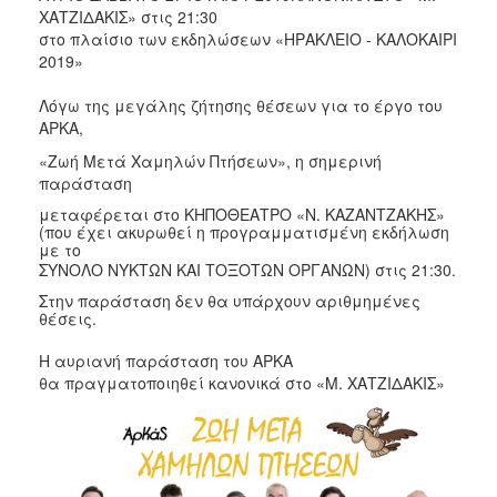
2017
ΧΑΤΖΙΔΑΚΙΣ» στις 21:30
στο πλαίσιο των εκδηλώσεων «ΗΡΑΚΛΕΙΟ - ΚΑΛΟΚΑΙΡΙ
2016
2019»
2015
Λόγω της μεγάλης ζήτησης θέσεων για το έργο του
2013
ΑΡΚΑ,
2012
«Ζωή Μετά Χαμηλών Πτήσεων», η σημερινή
2011
παράσταση
2010
μεταφέρεται στο ΚΗΠΟΘΕΑΤΡΟ «Ν. ΚΑΖΑΝΤΖΑΚΗΣ»
(που έχει ακυρωθεί η προγραμματισμένη εκδήλωση
2006
με το
ΣΥΝΟΛΟ ΝΥΚΤΩΝ ΚΑΙ ΤΟΞΟΤΩΝ ΟΡΓΑΝΩΝ) στις 21:30.
Στην παράσταση δεν θα υπάρχουν αριθμημένες
θέσεις.
ΔΗΜΟΤΗΣ
Η αυριανή παράσταση του ΑΡΚΑ
θα πραγματοποιηθεί κανονικά στο «Μ. ΧΑΤΖΙΔΑΚΙΣ»
ΕΠΙΣΚΕΠΤΗΣ
ΗΡΑΚΛΕΙΟ
ΓΙΑ...