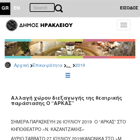
GR
EN
ΕΙΣΟΔΟΣ
ΕΠΙΚΑΙΡΟΤΗΤΑ
Toggle
navigati
Δελτία
Τύπου
Αρχείο
2026
...
Αρχική
Επικαιρότητα
2019
2025
2024
2023
2022
Αλλαγή χώρου διεξαγωγής της θεατρικής
παράστασης Ο “ΑΡΚΑΣ”
2021
2020
ΣΗΜΕΡΑ ΠΑΡΑΣΚΕΥΗ 26 ΙΟΥΛΙΟΥ 2019
Ο “ΑΡΚΑΣ” ΣΤΟ
2019
ΚΗΠΟΘΕΑΤΡΟ «Ν. ΚΑΖΑΝΤΖΑΚΗΣ»
2018
ΑΥΡΙΟ ΣΑΒΒΑΤΟ 27 ΙΟΥΛΙΟΥ 2019ΚΑΝΟΝΙΚΑ ΣΤΟ «Μ.