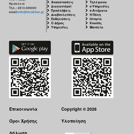
Ανακοινώσεις
Τηλέφωνα
Ηράκλειο
Διαγωνισμοί
e-Υπηρεσίες
Τηλ.: 2813-409000
Προσλήψεις
e-Αιτήματα
email:
info@heraklion.gr
Διαβουλεύσεις
Η Πόλη
Εκδηλώσεις
Ιστορία
Ο Δήμος
Κνωσός
Υπηρεσίες
Μουσεία
Επικοινωνία
Copyright © 2026
Όροι Χρήσης
Υλοποίηση
Δήλωση