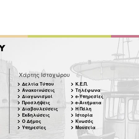
Χάρτης Ιστοχώρου
Δελτία Τύπου
Κ.Ε.Π.
Ανακοινώσεις
Τηλέφωνα
Διαγωνισμοί
e-Υπηρεσίες
Προσλήψεις
e-Αιτήματα
Διαβουλεύσεις
Η Πόλη
Εκδηλώσεις
Ιστορία
Ο Δήμος
Κνωσός
Υπηρεσίες
Μουσεία