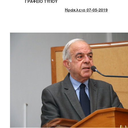
ΓΡΑΦΕΙΟ ΤΥΠΟΥ
2017
Ηράκλειο 07-05-2019
2016
2015
2013
2012
2011
2010
2006
ΔΗΜΟΤΗΣ
ΕΠΙΣΚΕΠΤΗΣ
ΗΡΑΚΛΕΙΟ
ΓΙΑ...