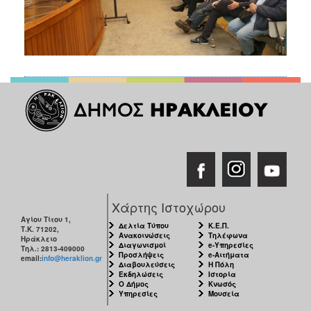
Χάρτης Ιστοχώρου
Αγίου Τίτου 1,
Δελτία Τύπου
Κ.Ε.Π.
Τ.Κ. 71202,
Ανακοινώσεις
Τηλέφωνα
Ηράκλειο
Διαγωνισμοί
e-Υπηρεσίες
Τηλ.: 2813-409000
Προσλήψεις
e-Αιτήματα
email:
info@heraklion.gr
Διαβουλεύσεις
Η Πόλη
Εκδηλώσεις
Ιστορία
Ο Δήμος
Κνωσός
Υπηρεσίες
Μουσεία