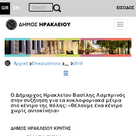
GR
EN
ΕΙΣΟΔΟΣ
ΕΠΙΚΑΙΡΟΤΗΤΑ
Toggle
navigati
Δελτία
Τύπου
Αρχείο
2026
...
Αρχική
Επικαιρότητα
2019
2025
2024
2023
2022
Ο Δήμαρχος Ηρακλείου Βασίλης Λαμπρινός
στην συζήτηση για τα κυκλοφοριακά μέτρα
2021
στο κέντρο της πόλης: «Θέλουμε ένα κέντρο
χωρίς αυτοκίνητα»
2020
2019
ΔΗΜΟΣ ΗΡΑΚΛΕΙΟΥ ΚΡΗΤΗΣ
2018