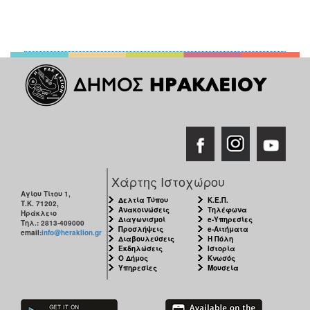
Χάρτης Ιστοχώρου
Αγίου Τίτου 1,
Δελτία Τύπου
Κ.Ε.Π.
Τ.Κ. 71202,
Ανακοινώσεις
Τηλέφωνα
Ηράκλειο
Διαγωνισμοί
e-Υπηρεσίες
Τηλ.: 2813-409000
Προσλήψεις
e-Αιτήματα
email:
info@heraklion.gr
Διαβουλεύσεις
Η Πόλη
Εκδηλώσεις
Ιστορία
Ο Δήμος
Κνωσός
Υπηρεσίες
Μουσεία