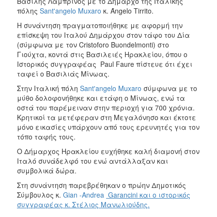
Βασίλης Λαμπρινός με το Δήμαρχο της Ιταλικής
πόλης
Sant'angelo Muxaro
κ. Άngelo Tirrito.
H συνάντηση πραγματοποιήθηκε με αφορμή την
επίσκεψη του Ιταλού Δημάρχου στον τάφο του Δία
(σύμφωνα με τον Cristoforo Buondelmonti) στο
Γιούχτα, κοντά στις Βασιλειές Ηρακλείου, όπου o
Ιστορικός συγγραφέας Paul Faure πίστευε ότι έχει
ταφεί ο Βασιλιάς Μίνωας.
Στην Ιταλική πόλη
Sant'angelo Muxaro
σύμφωνα με το
μύθο δολοφονήθηκε και ετάφη ο Μίνωας, ενώ τα
οστά του παρέμειναν στην περιοχή για 700 χρόνια.
Κρητικοί τα μετέφεραν στη Μεγαλόνησο και έκτοτε
μόνο εικασίες υπάρχουν από τους ερευνητές για τον
τόπο ταφής τους.
Ο Δήμαρχος Ηρακλείου ευχήθηκε καλή διαμονή στον
Ιταλό συνάδελφό του ενώ αντάλλαξαν και
συμβολικά δώρα.
Στη συνάντηση παρεβρέθηκαν ο πρώην Δημοτικός
Σύμβουλος κ.
Gian -Andrea
Garancini και ο ιστορικός
συγγραφέας κ. Στέλιος Μανωλιούδης
.