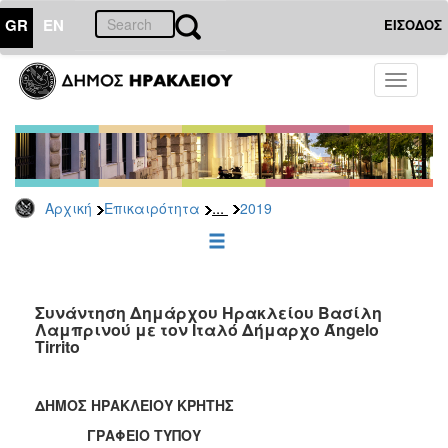
GR
EN
ΕΙΣΟΔΟΣ
ΕΠΙΚΑΙΡΟΤΗΤΑ
Toggle
navigati
Δελτία
Τύπου
Αρχείο
2026
...
Αρχική
Επικαιρότητα
2019
2025
2024
2023
2022
Συνάντηση Δημάρχου Ηρακλείου Βασίλη
Λαμπρινού με τον Ιταλό Δήμαρχο Άngelo
2021
Tirrito
2020
2019
ΔΗΜΟΣ ΗΡΑΚΛΕΙΟΥ ΚΡΗΤΗΣ
2018
ΓΡΑΦΕΙΟ ΤΥΠΟΥ