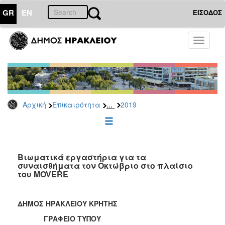
GR
EN
ΕΙΣΟΔΟΣ
ΕΠΙΚΑΙΡΟΤΗΤΑ
Toggle
navigati
Δελτία
Τύπου
Αρχείο
2026
...
Αρχική
Επικαιρότητα
2019
2025
2024
2023
2022
Βιωματικά εργαστήρια για τα
συναισθήματα τον Οκτώβριο στο πλαίσιο
2021
του MOVERE
2020
2019
ΔΗΜΟΣ ΗΡΑΚΛΕΙΟΥ ΚΡΗΤΗΣ
2018
ΓΡΑΦΕΙΟ ΤΥΠΟΥ