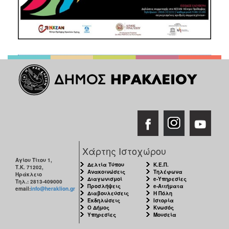
Χάρτης Ιστοχώρου
Αγίου Τίτου 1,
Δελτία Τύπου
Κ.Ε.Π.
Τ.Κ. 71202,
Ανακοινώσεις
Τηλέφωνα
Ηράκλειο
Διαγωνισμοί
e-Υπηρεσίες
Τηλ.: 2813-409000
Προσλήψεις
e-Αιτήματα
email:
info@heraklion.gr
Διαβουλεύσεις
Η Πόλη
Εκδηλώσεις
Ιστορία
Ο Δήμος
Κνωσός
Υπηρεσίες
Μουσεία