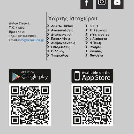
Χάρτης Ιστοχώρου
Αγίου Τίτου 1,
Δελτία Τύπου
Κ.Ε.Π.
Τ.Κ. 71202,
Ανακοινώσεις
Τηλέφωνα
Ηράκλειο
Διαγωνισμοί
e-Υπηρεσίες
Τηλ.: 2813-409000
Προσλήψεις
e-Αιτήματα
email:
info@heraklion.gr
Διαβουλεύσεις
Η Πόλη
Εκδηλώσεις
Ιστορία
Ο Δήμος
Κνωσός
Υπηρεσίες
Μουσεία