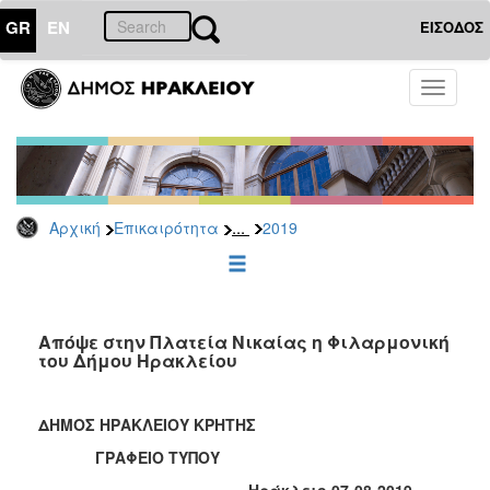
GR
EN
ΕΙΣΟΔΟΣ
ΕΠΙΚΑΙΡΟΤΗΤΑ
Toggle
navigati
Δελτία
Τύπου
Αρχείο
2026
...
Αρχική
Επικαιρότητα
2019
2025
2024
2023
2022
Απόψε στην Πλατεία Νικαίας η Φιλαρμονική
του Δήμου Ηρακλείου
2021
2020
ΔΗΜΟΣ ΗΡΑΚΛΕΙΟΥ ΚΡΗΤΗΣ
2019
ΓΡΑΦΕΙΟ ΤΥΠΟΥ
2018
Ηράκλειο 07-08-2019