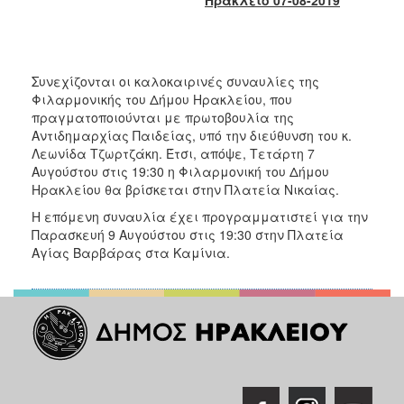
2017
2016
2015
Συνεχίζονται οι καλοκαιρινές συναυλίες της
2013
Φιλαρμονικής του Δήμου Ηρακλείου, που
πραγματοποιούνται με πρωτοβουλία της
2012
Αντιδημαρχίας Παιδείας, υπό την διεύθυνση του κ.
2011
Λεωνίδα Τζωρτζάκη. Έτσι, απόψε, Τετάρτη 7
Αυγούστου στις 19:30 η Φιλαρμονική του Δήμου
2010
Ηρακλείου θα βρίσκεται στην Πλατεία Νικαίας.
2006
Η επόμενη συναυλία έχει προγραμματιστεί για την
Παρασκευή 9 Αυγούστου στις 19:30 στην Πλατεία
Αγίας Βαρβάρας στα Καμίνια.
ΔΗΜΟΤΗΣ
ΕΠΙΣΚΕΠΤΗΣ
ΗΡΑΚΛΕΙΟ
ΓΙΑ...