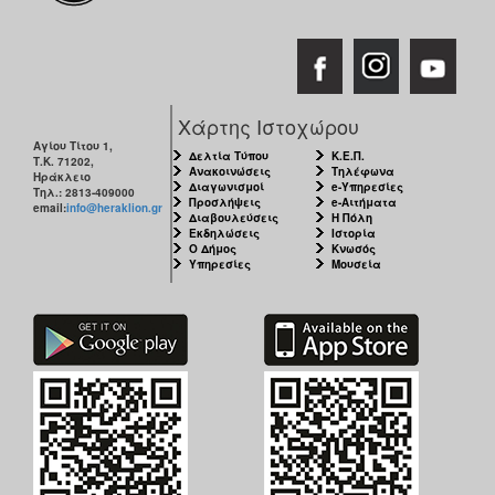
Χάρτης Ιστοχώρου
Αγίου Τίτου 1,
Δελτία Τύπου
Κ.Ε.Π.
Τ.Κ. 71202,
Ανακοινώσεις
Τηλέφωνα
Ηράκλειο
Διαγωνισμοί
e-Υπηρεσίες
Τηλ.: 2813-409000
Προσλήψεις
e-Αιτήματα
email:
info@heraklion.gr
Διαβουλεύσεις
Η Πόλη
Εκδηλώσεις
Ιστορία
Ο Δήμος
Κνωσός
Υπηρεσίες
Μουσεία