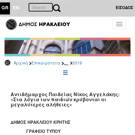
GR
EN
ΕΙΣΟΔΟΣ
ΕΠΙΚΑΙΡΟΤΗΤΑ
Toggle
navigati
Δελτία
Τύπου
Αρχείο
2026
...
Αρχική
Επικαιρότητα
2019
2025
2024
2023
2022
Αντιδήμαρχος Παιδείας Νίκος Αγγελάκης:
«Στα λόγια των παιδιών κρύβονται οι
2021
μεγαλύτερες αλήθειες»
2020
2019
ΔΗΜΟΣ ΗΡΑΚΛΕΙΟΥ ΚΡΗΤΗΣ
2018
ΓΡΑΦΕΙΟ ΤΥΠΟΥ