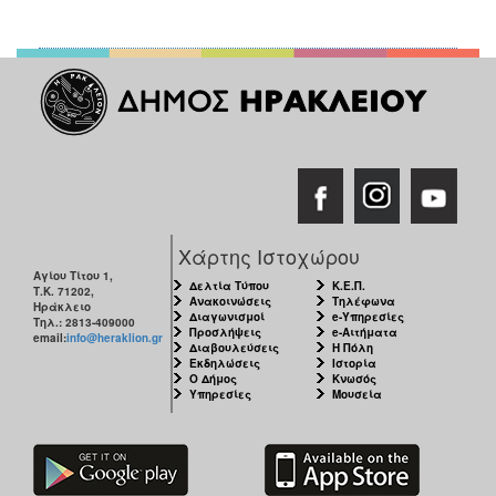
Χάρτης Ιστοχώρου
Αγίου Τίτου 1,
Δελτία Τύπου
Κ.Ε.Π.
Τ.Κ. 71202,
Ανακοινώσεις
Τηλέφωνα
Ηράκλειο
Διαγωνισμοί
e-Υπηρεσίες
Τηλ.: 2813-409000
Προσλήψεις
e-Αιτήματα
email:
info@heraklion.gr
Διαβουλεύσεις
Η Πόλη
Εκδηλώσεις
Ιστορία
Ο Δήμος
Κνωσός
Υπηρεσίες
Μουσεία