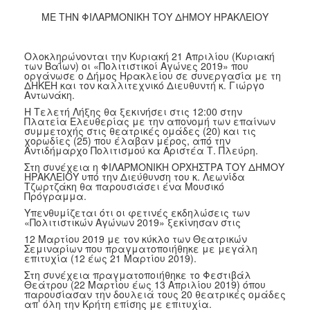
2017
ΜΕ ΤΗΝ ΦΙΛΑΡΜΟΝΙΚΗ ΤΟΥ ΔΗΜΟΥ ΗΡΑΚΛΕΙΟΥ
2016
2015
Ολοκληρώνονται την Κυριακή 21 Απριλίου (Κυριακή
των Βαΐων) οι «Πολιτιστικοί Αγώνες 2019» που
2013
οργάνωσε ο Δήμος Ηρακλείου σε συνεργασία με τη
ΔΗΚΕΗ και τον καλλιτεχνικό Διευθυντή κ. Γιώργο
2012
Αντωνάκη.
Η Τελετή Λήξης θα ξεκινήσει στις 12:00 στην
2011
Πλατεία Ελευθερίας με την απονομή των επαίνων
συμμετοχής στις θεατρικές ομάδες (20) και τις
2010
χορωδίες (25) που έλαβαν μέρος, από την
Αντιδήμαρχο Πολιτισμού κα Αριστέα Τ. Πλεύρη.
2006
Στη συνέχεια η ΦΙΛΑΡΜΟΝΙΚΗ ΟΡΧΗΣΤΡΑ ΤΟΥ ΔΗΜΟΥ
ΗΡΑΚΛΕΙΟΥ υπό την Διεύθυνση του κ. Λεωνίδα
Τζωρτζάκη θα παρουσιάσει ένα Μουσικό
Πρόγραμμα.
Υπενθυμίζεται ότι οι φετινές εκδηλώσεις των
ΔΗΜΟΤΗΣ
«Πολιτιστικών Αγώνων 2019» ξεκίνησαν στις
12 Μαρτίου 2019 με τον κύκλο των Θεατρικών
Σεμιναρίων που πραγματοποιήθηκε με μεγάλη
ΕΠΙΣΚΕΠΤΗΣ
επιτυχία (12 έως 21 Μαρτίου 2019).
Στη συνέχεια πραγματοποιήθηκε το Φεστιβάλ
ΗΡΑΚΛΕΙΟ
Θεάτρου (22 Μαρτίου έως 13 Απριλίου 2019) όπου
παρουσίασαν την δουλειά τους 20 θεατρικές ομάδες
ΓΙΑ...
απ’ όλη την Κρήτη επίσης με επιτυχία.