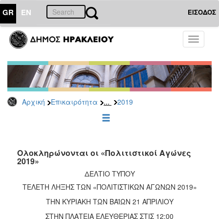
GR
EN
ΕΙΣΟΔΟΣ
ΕΠΙΚΑΙΡΟΤΗΤΑ
Toggle
navigati
Δελτία
Τύπου
Αρχείο
2026
...
Αρχική
Επικαιρότητα
2019
2025
2024
2023
2022
Ολοκληρώνονται οι «Πολιτιστικοί Αγώνες
2019»
2021
ΔΕΛΤΙΟ ΤΥΠΟΥ
2020
ΤΕΛΕΤΗ ΛΗΞΗΣ ΤΩΝ «ΠΟΛΙΤΙΣΤΙΚΩΝ ΑΓΩΝΩΝ 2019»
2019
ΤΗΝ ΚΥΡΙΑΚΗ ΤΩΝ ΒΑΪΩΝ 21 ΑΠΡΙΛΙΟΥ
2018
ΣΤΗΝ ΠΛΑΤΕΙΑ ΕΛΕΥΘΕΡΙΑΣ ΣΤΙΣ 12:00