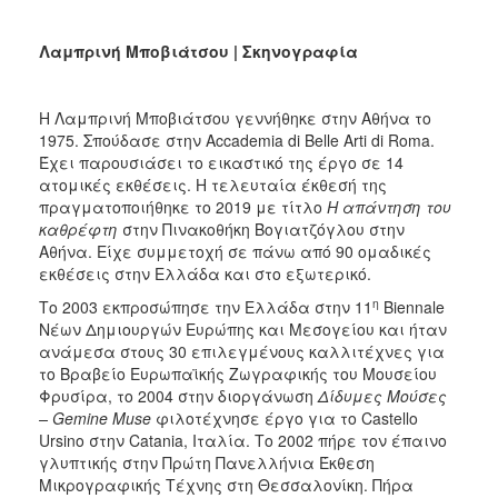
Λαμπρινή Μποβιάτσου | Σκηνογραφία
Η
Λαμπρινή Μποβιάτσου γεννήθηκε στην Αθήνα το
1975. Σπούδασε στην Accademia di Belle Arti di Roma.
Έχει παρουσιάσει το εικαστικό της έργο σε 14
ατομικές εκθέσεις. Η τελευταία έκθεσή της
πραγματοποιήθηκε το 2019 με τίτλο
Η απάντηση του
καθρέφτη
στην Πινακοθήκη Βογιατζόγλου στην
Αθήνα. Είχε συμμετοχή σε πάνω από 90 ομαδικές
εκθέσεις στην Ελλάδα και στο εξωτερικό.
η
Το 2003 εκπροσώπησε την Ελλάδα στην 11
Biennale
Νέων Δημιουργών Ευρώπης και Μεσογείου και ήταν
ανάμεσα στους 30 επιλεγμένους καλλιτέχνες για
το Βραβείο Ευρωπαϊκής Ζωγραφικής του Μουσείου
Φρυσίρα, το 2004 στην διοργάνωση
Δίδυμες Μούσες
–
Gemine
Muse
φιλοτέχνησε έργο για το Castello
Ursino στην Catania, Ιταλία. Το 2002 πήρε τον έπαινο
γλυπτικής στην Πρώτη Πανελλήνια Έκθεση
Μικρογραφικής Τέχνης στη Θεσσαλονίκη. Πήρα