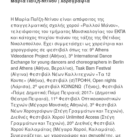
Μαρία Παΐζη-Ντίνου | Χορογραφία
Η Μαρία Παΐζη-Ντίνου είναι απόφοιτος της
επαγγελματικής σχολής χορού «Ραλλού Μάνου»,
τελειόφοιτος του τμήματος Μουσικολογίας του ΕΚΠΑ
και κάτοχος πτυχίου πιάνου της τάξης της Θέτιδας
Νικολοπούλου. Έχει συμμετάσχει ως χορεύτρια και
ο
χορογράφος σε φεστιβάλ όπως τα: 9
Athens
ο
Videodance Project (Αθήνα), 3
International Dance
Exchange for young dancers and choreographers in Berlin
and Athens (Αθήνα, Βερολίνο), Tsak Bam Festival
(Αίγινα) Φεστιβάλ Νέων Καλλιτεχνών «Τα 12
Κουπε» (Αθήνα), Φεστιβάλ (σ)ΤΡΟΦΗ, Open nights
ο
(Λάρισα), 2
φεστιβάλ ΚΟΙΝΩΝΩ (Τήνος), Φεστιβάλ
«Πάμε Δημοτικό; Πάμε Πειραιά; 2017» (Δημοτικό
ο
Θέατρο Πειραιά), 11
Φεστιβάλ Οπτικοακουστικών
ο
Τεχνών (Μέγαρο Μουσικής Αθηνών), 3
Φεστιβάλ
Νέων Χορογράφων (Στέγη Γραμμάτων και Τεχνών),
Διεθνές Φεστιβάλ Χορού Unlimited Access (Στέγη
ο
Γραμμάτων και Τεχνών), 20
Διεθνές Φεστιβάλ
Χορού Καλαμάτας (Μέγαρο Χορού, Καλαμάτα).
Συνεργάζεται, ως χορογράφος και σκηνοθέτης, με