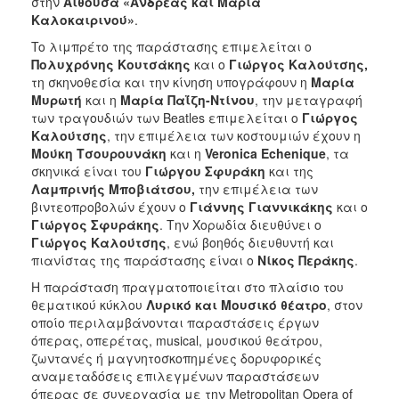
στην
Αίθουσα «Ανδρέας και Μαρία
Καλοκαιρινού»
.
To λιμπρέτο της παράστασης επιμελείται ο
Πολυχρόνης Κουτσάκης
και ο
Γιώργος Καλούτσης,
τη σκηνοθεσία και την κίνηση υπογράφουν η
Μαρία
Μυρωτή
και η
Μαρία Παΐζη-Ντίνου
, την μεταγραφή
των τραγουδιών των Beatles επιμελείται ο
Γιώργος
Καλούτσης
, την επιμέλεια των κοστουμιών έχουν η
Μούκη Τσουρουνάκη
και η
Veronica
Echenique
, τα
σκηνικά είναι του
Γιώργου Σφυράκη
και της
Λαμπρινής Μποβιάτσου,
την επιμέλεια των
βιντεοπροβολών έχουν ο
Γιάννης Γιαννικάκης
και ο
Γιώργος Σφυράκης
. Την Χορωδία διευθύνει ο
Γιώργος Καλούτσης
, ενώ βοηθός διευθυντή και
πιανίστας της παράστασης είναι ο
Νίκος Περάκης
.
Η παράσταση πραγματοποιείται στο πλαίσιο του
θεματικού κύκλου
Λυρικό και Μουσικό θέατρο
, στον
οποίο περιλαμβάνονται παραστάσεις έργων
όπερας, οπερέτας, musical, μουσικού θεάτρου,
ζωντανές ή μαγνητοσκοπημένες δορυφορικές
αναμεταδόσεις επιλεγμένων παραστάσεων
όπερας σε συνεργασία με την Metropolitan Opera of