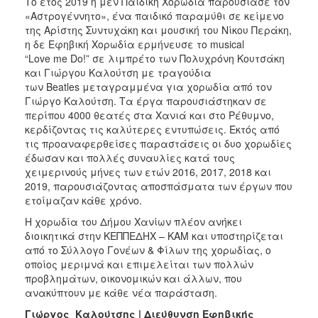
Το έτος 2019 η μεν Παιδική Χορωδία παρουσίασε τον
«Αστρογέννητο», ένα παιδικό παραμύθι σε κείμενο
της Αρίστης Συντυχάκη και μουσική του Νίκου Περάκη,
η δε Εφηβική Χορωδία ερμήνευσε το musical
“Love me Do!” σε λιμπρέτο των Πολυχρόνη Κουτσάκη
και Γιώργου Καλούτση με τραγούδια
των Beatles μεταγραμμένα για χορωδία από τον
Γιώργο Καλούτση. Τα έργα παρουσιάστηκαν σε
περίπου 4000 θεατές στα Χανιά και στο Ρέθυμνο,
κερδίζοντας τις καλύτερες εντυπώσεις. Εκτός από
τις προαναφερθείσες παραστάσεις οι δυο χορωδίες
έδωσαν και πολλές συναυλίες κατά τους
χειμερινούς μήνες των ετών 2016, 2017, 2018 και
2019, παρουσιάζοντας αποσπάσματα των έργων που
ετοίμαζαν κάθε χρόνο.
Η χορωδία του Δήμου Χανίων πλέον ανήκει
διοικητικά στην ΚΕΠΠΕΔΗΧ – ΚΑΜ και υποστηρίζεται
από το Σύλλογο Γονέων & Φίλων της χορωδίας, ο
οποίος μεριμνά και επιμελείται των πολλών
προβλημάτων, οικονομικών και άλλων, που
ανακύπτουν με κάθε νέα παράσταση.
Γιώργος Καλούτσης | Διεύθυνση Εφηβικής