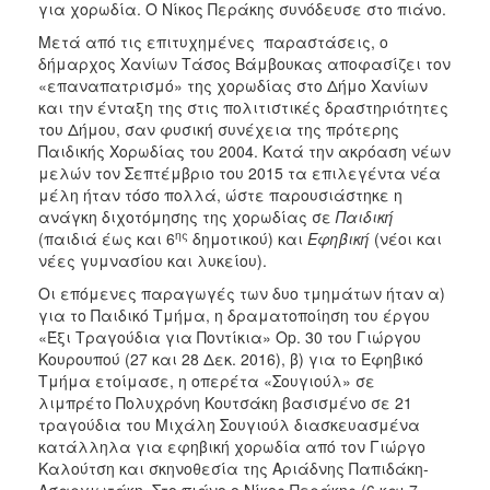
για χορωδία. Ο Νίκος Περάκης συνόδευσε στο πιάνο.
Μετά από τις επιτυχημένες παραστάσεις, ο
δήμαρχος Χανίων Τάσος Βάμβουκας αποφασίζει τον
«επαναπατρισμό» της χορωδίας στο Δήμο Χανίων
και την ένταξη της στις πολιτιστικές δραστηριότητες
του Δήμου, σαν φυσική συνέχεια της πρότερης
Παιδικής Χορωδίας του 2004. Κατά την ακρόαση νέων
μελών τον Σεπτέμβριο του 2015 τα επιλεγέντα νέα
μέλη ήταν τόσο πολλά, ώστε παρουσιάστηκε η
ανάγκη διχοτόμησης της χορωδίας σε
Παιδική
ης
(παιδιά έως και 6
δημοτικού) και
Εφηβική
(νέοι και
νέες γυμνασίου και λυκείου).
Οι επόμενες παραγωγές των δυο τμημάτων ήταν α)
για το Παιδικό Τμήμα, η δραματοποίηση του έργου
«Έξι Τραγούδια για Ποντίκια» Οp. 30 του Γιώργου
Κουρουπού (27 και 28 Δεκ. 2016), β) για το Εφηβικό
Τμήμα ετοίμασε, η οπερέτα «Σουγιούλ» σε
λιμπρέτο Πολυχρόνη Κουτσάκη βασισμένο σε 21
τραγούδια του Μιχάλη Σουγιούλ διασκευασμένα
κατάλληλα για εφηβική χορωδία από τον Γιώργο
Καλούτση και σκηνοθεσία της Αριάδνης Παπιδάκη-