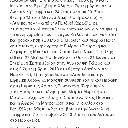
Ασαργιωτάκη. Στο πιάνο ο Νίκος Περάκης (6 και 7
Ιουλίου στο Βενιζέλειο Ωδείο, 6 Σεπτεμβρίου στην
Ανατολική Τάφρο και 24 Σεπτεμβρίου 2017 στο
θέατρο ‘Μαρία Μανασσάκη’ στο Ηράκλειο), γ)
«Λιλιπούπολη» από την Παιδική Χορωδία σε
λιμπρέτο και διασκευή των τραγουδιών για τρίφωνη
παιδική χορωδία του Γιώργου Καλούτση, σκηνοθεσία
και χοροκίνηση των Μαρία Μυρωτή και Μαρία Παΐζη
αντίστοιχα, σκηνογραφία Γιώργου Σφυράκη και
Λαμπρινής Μποβιάτσου. Στο πιάνο ο Νίκος Περάκης
(26 και 27 Μαΐου στο Βενιζέλειο Ωδείο, 24 Ιουνίου στη
Σητεία, 3 Σεπτεμβρίου στην Ανατολική Τάφρο και
στις 6 Σεπτεμβρίου 2018 στο θέατρο Αστόρια στο
Ηράκλειο), δ) το χορόδραμα «Δαυίδ» από την
Εφηβική Χορωδία. Μουσική σύνθεση του Νίκου Περάκη
σε κείμενο της Αρίστης Συντυχάκη. Σκηνοθεσία,
χορογραφία και κίνηση των Μαρία Μυρωτή και
Μαρία Παΐζη, αντίστοιχα. Στο πιάνο Νίκος Περάκης
και η Αφροδίτη Μητσοτάκη (6 και 7 Ιουλίου στο
Βενιζέλειο Ωδείο, 4 Σεπτεμβρίου στην Ανατολική
Τάφρο και 7 Σεπτεμβρίου 2018 στο θέατρο Αστόρια
στο Ηράκλειο).