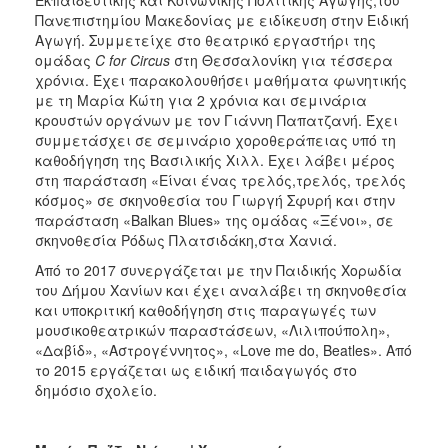
Εκπαιδευτικής και Κοινωνικής Πολιτικής Αγωγής,του
Πανεπιστημίου Μακεδονίας με ειδίκευση στην Ειδική
Αγωγή. Συμμετείχε στο θεατρικό εργαστήρι της
ομάδας
C for Circus
στη Θεσσαλονίκη για τέσσερα
χρόνια. Έχει παρακολουθήσει μαθήματα φωνητικής
με τη Μαρία Κώτη για 2 χρόνια και σεμινάρια
κρουστών οργάνων με τον Γιάννη Παπατζανή. Έχει
συμμετάσχει σε σεμινάριο χοροθεράπειας υπό τη
καθοδήγηση της Βασιλικής Χιλλ. Εχει λάβει μέρος
στη παράσταση «Είναι ένας τρελός,τρελός, τρελός
κόσμος» σε σκηνοθεσία του Γιωργή Σφυρή και στην
παράσταση «Balkan Blues» της ομάδας «Ξένοι», σε
σκηνοθεσία Ρόδως Πλατσιδάκη,στα Χανιά.
Από το 2017 συνεργάζεται με την Παιδικής Χορωδία
του Δήμου Χανίων και έχει αναλάβει τη σκηνοθεσία
και υποκριτική καθοδήγηση στις παραγωγές των
μουσικοθεατρικών παραστάσεων, «Λιλιπούπολη»,
«Δαβίδ», «Αστρογέννητος», «Love me do, Beatles». Από
το 2015 εργάζεται ως ειδική παιδαγωγός στο
δημόσιο σχολείο.