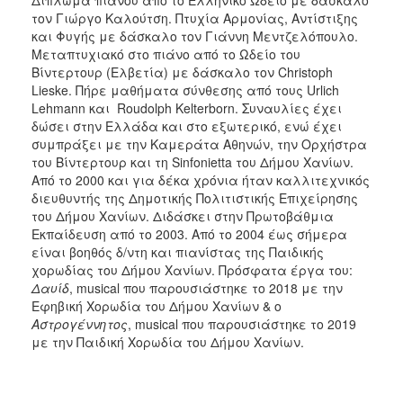
Δίπλωμα πιάνου από το Ελληνικό Ωδείο με δάσκαλο
τον Γιώργο Καλούτση. Πτυχία Αρμονίας, Αντίστιξης
και Φυγής με δάσκαλο τον Γιάννη Μεντζελόπουλο.
Μεταπτυχιακό στο πιάνο από το Ωδείο του
Βίντερτουρ (Ελβετία) με δάσκαλο τον Christoph
Lieske. Πήρε μαθήματα σύνθεσης από τους Urlich
Lehmann και Roudolph Kelterborn. Συναυλίες έχει
δώσει στην Ελλάδα και στο εξωτερικό, ενώ έχει
συμπράξει με την Καμεράτα Αθηνών, την Ορχήστρα
του Βίντερτουρ και τη Sinfonietta του Δήμου Χανίων.
Από το 2000 και για δέκα χρόνια ήταν καλλιτεχνικός
διευθυντής της Δημοτικής Πολιτιστικής Επιχείρησης
του Δήμου Χανίων. Διδάσκει στην Πρωτοβάθμια
Εκπαίδευση από το 2003. Από το 2004 έως σήμερα
είναι βοηθός δ/ντη και πιανίστας της Παιδικής
χορωδίας του Δήμου Χανίων. Πρόσφατα έργα του:
Δαυίδ
, musical που παρουσιάστηκε το 2018 με την
Εφηβική Χορωδία του Δήμου Χανίων & ο
Αστρογέννητος
, musical που παρουσιάστηκε το 2019
με την Παιδική Χορωδία του Δήμου Χανίων.