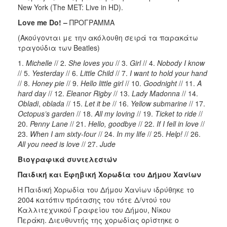
New York (The MET: Live in HD).
Love
me
Do
! –
ΠΡΟΓΡΑΜΜΑ
(Ακούγονται με την ακόλουθη σειρά τα παρακάτω
τραγούδια των Beatles)
1.
Michelle
// 2.
She loves you
// 3.
Girl
// 4.
Nobody I know
// 5.
Yesterday
// 6.
Little
Child
// 7.
I want to hold your hand
// 8.
Honey
pie
// 9.
Hello
little
girl
// 10.
Goodnight
// 11.
Α
hard day
// 12.
Eleanor
Rigby
// 13.
Lady
Madonna
// 14.
Obladi
,
oblada
// 15.
Let it be
// 16.
Yellow submarine
// 17.
Octopus’s garden
// 18.
All my loving
// 19.
Ticket to ride
//
20.
Penny Lane
// 21.
Hello, goodbye
// 22.
If I fell in love
//
23.
When I am sixty-four
// 24.
In my life
// 25.
Help!
// 26.
All you need is love
// 27.
Jude
Βιογραφικά συντελεστών
Παιδική και Εφηβική Χορωδία του Δήμου Χανίων
Η Παιδική Χορωδία του Δήμου Χανίων ιδρύθηκε το
2004 κατόπιν πρότασης του τότε Δ/ντού του
Καλλιτεχνικού Γραφείου του Δήμου, Νίκου
Περάκη. Διευθυντής της χορωδίας ορίστηκε ο