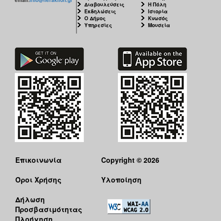
email:
info@heraklion.gr
Διαβουλεύσεις
Η Πόλη
Εκδηλώσεις
Ιστορία
Ο Δήμος
Κνωσός
Υπηρεσίες
Μουσεία
Επικοινωνία
Copyright © 2026
Όροι Χρήσης
Υλοποίηση
Δήλωση
Προσβασιμότητας
Πλοήγηση