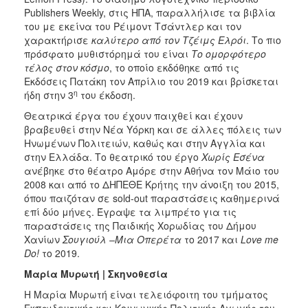
Publishers Weekly, στις ΗΠΑ, παραλλήλισε τα βιβλία
του με εκείνα του Ρέιμοντ Τσάντλερ και τον
χαρακτήρισε
καλύτερο από τον Τζέιμς Ελρόι
. Το πιο
πρόσφατο μυθιστόρημά του είναι
Το ομορφότερο
τέλος στον κόσμο
, το οποίο εκδόθηκε από τις
Εκδόσεις Πατάκη τον Απρίλιο του 2019 και βρίσκεται
η
ήδη στην 3
του έκδοση.
Θεατρικά έργα του έχουν παιχθεί και έχουν
βραβευθεί στην Νέα Υόρκη και σε άλλες πόλεις των
Ηνωμένων Πολιτειών, καθώς και στην Αγγλία και
στην Ελλάδα. Το θεατρικό του έργο
Χωρίς
Εσένα
ανέβηκε στο θέατρο Αμόρε στην Αθήνα τον Μάιο του
2008 και από το ΔΗΠΕΘΕ Κρήτης την άνοιξη του 2015,
όπου παιζόταν σε sold-out παραστάσεις καθημερινά
επί δύο μήνες. Έγραψε τα λιμπρέτο για τις
παραστάσεις της Παιδικής Χορωδίας του Δήμου
Χανίων
Σουγιούλ –Μια Οπερέτα
το 2017 και
Love
me
Do
!
το 2019.
Μαρία Μυρωτή | Σκηνοθεσία
Η Μαρία Μυρωτή είναι τελειόφοιτη του τμήματος