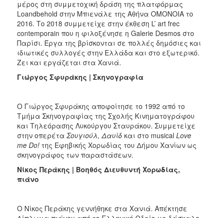
μέρος στη συμμετοχική δράση της πλατφόρμας
Loandbehold στην Μπιενάλε της Αθήνα OMONOIA το
2016. Το 2018 συμμετείχε στην έκθεση L’ art frec
contemporain που η φιλοξένησε η Galerie Desmos στο
Παρίσι. Έργα της βρίσκονται σε πολλές δημόσιες και
ιδιωτικές συλλογές στην Ελλάδα και στο εξωτερικό.
Ζει και εργάζεται στα Χανιά.
Γιώργος Σφυράκης | Σκηνογραφία
Ο Γιώργος Σφυράκης αποφοίτησε το 1992 από το
Τμήμα Σκηνογραφίας της Σχολής Κινηματογράφου
και Τηλεόρασης Λυκούργου Σταυράκου. Συμμετείχε
στην οπερέτα
Σουγιούλ, Δαυίδ
και στο musical
Love
me
Do
!
της Eφηβικής Xορωδίας του Δήμου Χανίων ως
σκηνογράφος των παραστάσεων.
Νίκος Περάκης | Βοηθός Διευθυντή Χορωδίας,
πιάνο
Ο Νίκος Περάκης γεννήθηκε στα Χανιά. Απέκτησε