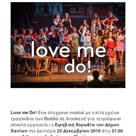
2017
2016
2015
2013
2012
2011
2010
2006
ΔΗΜΟΤΗΣ
ΕΠΙΣΚΕΠΤΗΣ
Love me
D
o!
Ένα σύγχρονο musical με επιλεγμένα
τραγούδια των Beatles σε διασκευή για τετράφωνο
ΗΡΑΚΛΕΙΟ
σύνολο ερμηνεύει η
Εφηβική Χορωδία του Δήμου
ΓΙΑ...
Χανίων
την Δευτέρα
23 Δεκεμβρίου 2019
στις
21:00