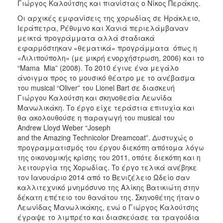
Γιώργος Καλούτσης και πιανίστας ο Νίκος Περάκης.
Οι αρχικές εμφανίσεις της χορωδίας σε Ηράκλειο,
Ιεράπετρα, Ρέθυμνο και Χανιά περιελάμβαναν
μεικτά προγράμματα αλλά σταδιακά
εφαρμόστηκαν «θεματικά» προγράμματα όπως η
«Λιλιπούπολη» (με μικρή ενορχήστρωση, 2006) και το
“Mama Μia” (2008). To 2010 έγινε ένα μεγάλο
άνοιγμα προς το μουσικό θέατρο με το ανέβασμα
του musical “Oliver” του Lionel Bart σε διασκευή
Γιώργου Καλούτση και σκηνοθεσία Λεωνίδα
Μανωλικάκη. Το έργο είχε τεράστια επιτυχία και
θα ακολουθούσε η παραγωγή του musical του
Andrew Lloyd Weber “Joseph
and the Amazing Technicolor Dreamcoat”. Δυστυχώς ο
προγραμματισμός του έργου διεκόπη απότομα λόγω
της οικονομικής κρίσης του 2011, οπότε διεκόπη και η
λειτουργία της Χορωδίας. To έργο τελικά ανέβηκε
τον Ιανουάριο 2014 από το Βενιζέλειο Ωδείο σαν
καλλιτεχνικό μνημόσυνο της Αλίκης Βατικιώτη στην
δέκατη επέτειο του θανάτου της. Σκηνοθέτης ήταν ο
Λεωνίδας Μανωλικάκης, ενώ ο Γιώργος Καλούτσης
έγραψε το λιμπρέτο και διασκεύασε τα τραγούδια