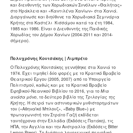
και διευθυντής των Χορωδιακών Συνόλων «Θαλήτας»
στο Ηράκλειο και «Καντιλένα Χανίων» στα Χανιά.
Διοργάνωσε και διηύθυνε τα Χορωδιακά Σεμινάρια
Κρήτης στο Καστέλι Κισσάμου κατά τα έτη 1984,
1985 και 1986. Είναι ο Διευθυντής της Παιδικής
Χορωδίας του Δήμου Χανίων (2004-2011 και 2014-
σήμερα).
Πολυχρόνης Κουτσάκης | Λιμπρέτο
Ο Πολυχρόνης Κουτσάκης γεννήθηκε στα Χανιά το
1974. Έχει τιμηθεί δύο φορές με το Κρατικό Βραβείο
Θεατρικού Έργου (2005, 2007) από το Υπουργείο
Πολιτισμού, καθώς και με το Κρατικό Βραβείο
Εφηβικού-Νεανικού Βιβλίου το 2016, για το
Μια
ανάσα μόνο
, το δεύτερο βιβλίο της
Τριλογίας της
Κρήτης
. Η σειρά των αστυνομικών μυθιστορημάτων
του («Αθηναϊκό Μπλουζ», «Baby Blue») με
πρωταγωνιστή τον Στράτο Γαζή εκδίδεται
ταυτόχρονα στην Ελλάδα (Εκδόσεις Πατάκη), τις
ΗΠΑ, την Αγγλία και την Αυστραλία (Εκδόσεις Bitter
Lemon Press). Το διάσημο λογοτεχνικό περιοδικό