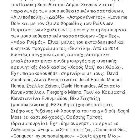
την Παιδική Χορωδία του Δήμου Χανίων για τις
παραγωγές των μουσικοθεατρικών παραστάσεων,
«Λιλιπούπολη», «Δαβίδ», «Αστρογέννητος», «Love me
Do!» και με τον Όμιλο Χορωδίας των Ράλλιων
Πειραματικών Σχολείων Πειραιά για τη δημιουργία
των μουσικοθεατρικών παραστάσεων «Όρνιθες»,
«Φόρα Ρυθμός». Είναι μέλος του εκπαιδευτικού και
κινητικού προγράμματος «Σκυτάλη». Από το 2014
διδάσκει σύγχρονο χορό, αυτοσχεδιασμό και
μπαλέτο και είναι συνδημιουργός της κινητικής
ερευνητικής διαδικασίας «Χορός Μαζί και Χώρια».
Έχει παρακολουθήσει σεμινάρια με τους: David
Zambrano, Λίντα Καπεταναία, Josef Fruzek, Manuel
Ronda, Στέλλα Ζάνου, David Hernandes, Αθανασία
Κανελοπούλου, Piergorgio Milano, Πωλίνα Κρεμαστά,
Κωνσταντίνα Ευθυμιάδου, Βίκυ Σαχπάζη
(μουσικοκινητική), Έλλη Κήτα (χοροθεραπεία),
Στέφανος Ροζάνης (Φιλοσοφία του παιχνιδιού), Segni
Mossi (εικαστικά-χορός), Ορέστης Τάτσης
(δραματουργία). Έχει δημιουργήσει τα έργα: «ο
Άνθρωπος», «Fuga», «(Σ)το Τραπέζι», «Come and Go»,
«Conqueer my personal space», «Εσείς έχετε Μία;».