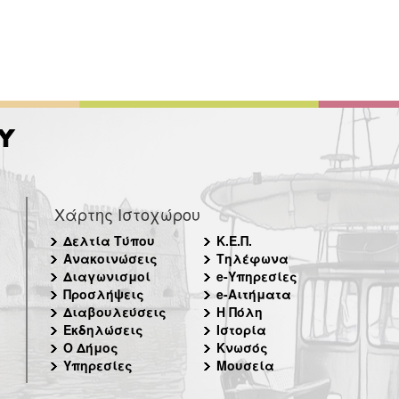
Χάρτης Ιστοχώρου
Δελτία Τύπου
Κ.Ε.Π.
Ανακοινώσεις
Τηλέφωνα
Διαγωνισμοί
e-Υπηρεσίες
Προσλήψεις
e-Αιτήματα
Διαβουλεύσεις
Η Πόλη
Εκδηλώσεις
Ιστορία
Ο Δήμος
Κνωσός
Υπηρεσίες
Μουσεία